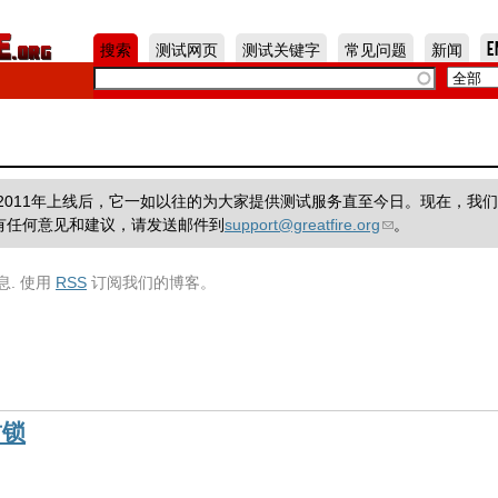
Jump to Navigation
搜索
测试网页
测试关键字
常见问题
新闻
E
一个项目，在2011年上线后，它一如以往的为大家提供测试服务直至今日。现在，我
有任何意见和建议，请发送邮件到
support@greatfire.org
。
息. 使用
RSS
订阅我们的博客。
封锁