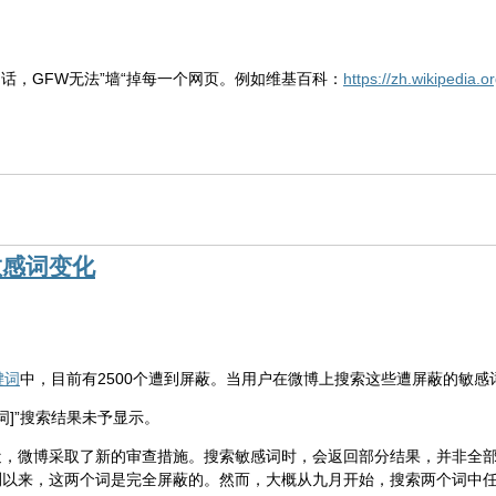
)的话，GFW无法”墙“掉每一个网页。例如维基百科：
https://zh.wikipedia.o
敏感词变化
键词
中，目前有2500个遭到屏蔽。当用户在微博上搜索这些遭屏蔽的敏
词]”搜索结果未予显示。
，微博采取了新的审查措施。搜索敏感词时，会返回部分结果，并非全部屏
测以来，这两个词是完全屏蔽的。然而，大概从九月开始，搜索两个词中