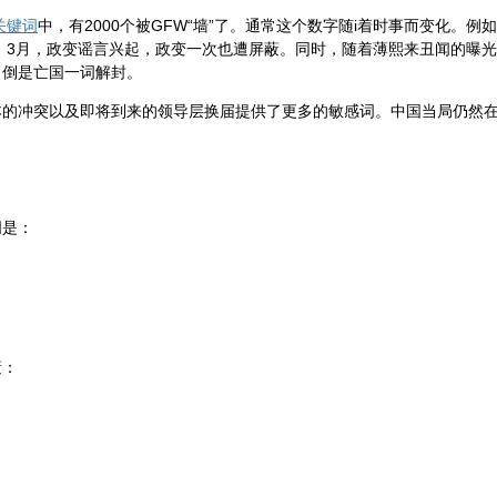
个关键词
中，有2000个被GFW“墙”了。通常这个数字随i着时事而变化。例如
被“墙”。3月，政变谣言兴起，政变一次也遭屏蔽。同时，随着薄熙来丑闻的曝光
。倒是亡国一词解封。
本的冲突以及即将到来的领导层换届提供了更多的敏感词。中国当局仍然
词是：
蔽：