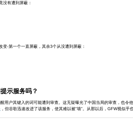
竟没有遭到屏蔽：
改变-第一个一直屏蔽，其余3个从没遭到屏蔽：
词提示服务吗？
提醒用户其键入的词可能遭到审查。这无疑曝光了中国当局的审查，也令他们
务
，但谷歌迅速改进了该服务，使其难以被“墙”。从那以后，GFW视似乎