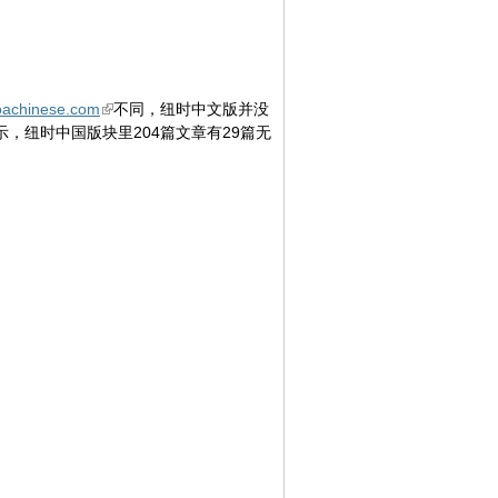
voachinese.com
不同，纽时中文版并没
，纽时中国版块里204篇文章有29篇无