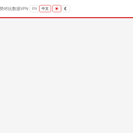
势
对比
数据
VPN
EN
中文