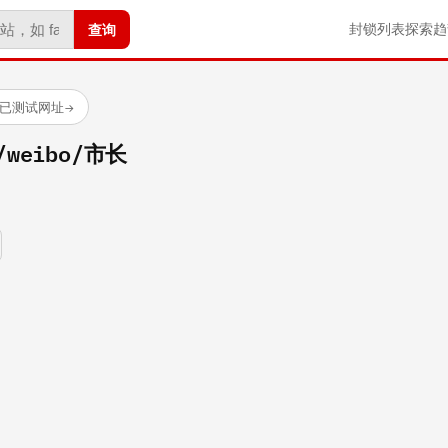
查询
封锁列表
探索
趋
 个已测试网址
→
m/weibo/市长