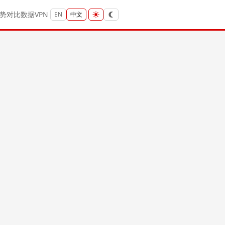
势
对比
数据
VPN
EN
中文