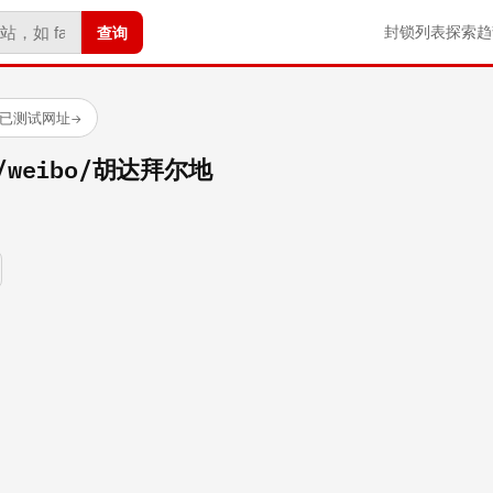
查询
封锁列表
探索
趋
 个已测试网址
→
om/weibo/胡达拜尔地