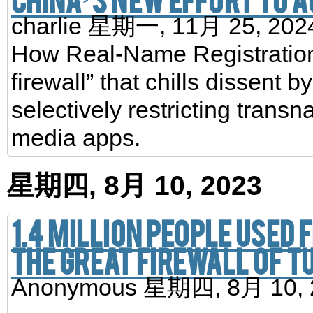
charlie
星期一, 11月 25, 20
How Real-Name Registration 
firewall” that chills dissent
selectively restricting trans
media apps.
星期四, 8月 10, 2023
1.4 million people used
the Great Firewall of 
Anonymous
星期四, 8月 10,