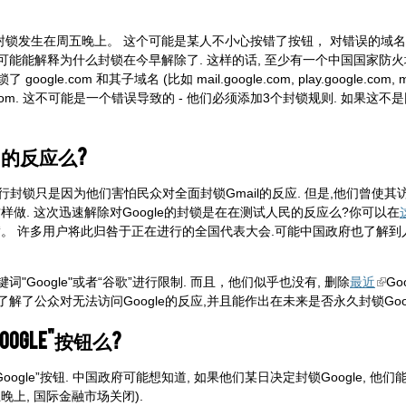
行封锁发生在周五晚上。 这个可能是某人不小心按错了按钮， 对错误的域名
个错误, 这可能能解释为什么封锁在今早解除了. 这样的话, 至少有一个中国国家
e.com 和其子域名 (比如 mail.google.com, play.google.com, 
analytics.com. 这不可能是一个错误导致的 - 他们必须添加3个封锁规则. 如
民的反应么?
行封锁只是因为他们害怕民众对全面封锁Gmail的反应. 但是,他们曾使其
这样做. 这次迅速解除对Google的封锁是在在测试人民的反应么?你可以在
表示不满。 许多用户将此归咎于正在进行的全国代表大会.可能中国政府也了
"Google"或者“谷歌”进行限制. 而且，他们似乎也没有, 删除
最近
G
解了公众对无法访问Google的反应,并且能作出在未来是否永久封锁Goog
ogle"按钮么?
ogle”按钮. 中国政府可能想知道, 如果他们某日决定封锁Google, 
晚上, 国际金融市场关闭).