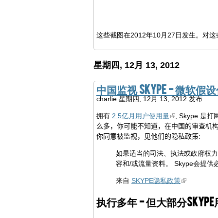
这些截图在2012年10月27日发生。对
星期四, 12月 13, 2012
中国监视 Skype - 微软
charlie
星期四, 12月 13, 2012 发布
拥有
2.5亿月用户使用量
, Skype
么多
，你
可能
不知道
，
在
中国
的
审查机
你
同意被监视
，见
他们的
隐私
政策
:
如果适当的司法、执法或政府权力机
容和/或流量资料。 Skype会
来自
SKYPE隐私政策
执行多年 - 但大部分Sky