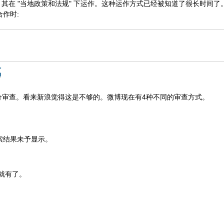
，其在 "当地政策和法规" 下运作。这种运作方式已经被知道了很长时间了。比如
合作时:
式
布
分审查。看来新浪觉得这是不够的。微博现在有4种不同的审查方式。
搜索结果未予显示。
就有了。