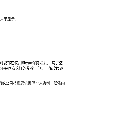
果未予显示。)
可能
都在使用Skype
保持联系
。
说了这
你不会
同意
这样的
监控
。
但是，微软假设
营商或公司将应要求提供个人资料、通讯内