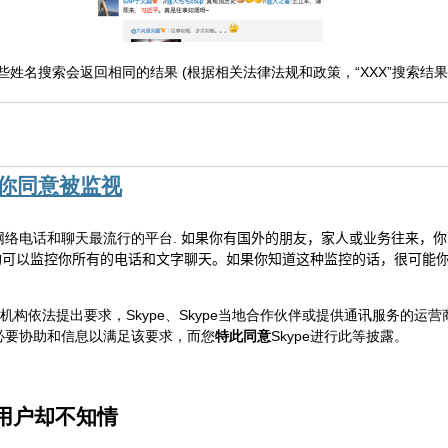
这些姓名搜索会返回相同的结果 (根据相关法律法规和政策，“XXX”搜索结
假设你同意被监视
 是打网络电话和聊天最流行的平台.
如果你有
国外
的朋友，家人
或业务往来
，
你
构
可以监控
你所有的
电话和
文字聊天
。
如果你知道
这种监控的话，很可能
构依法提出要求，Skype、Skype当地合作伙伴或提供通讯服务的运
提供必要协助和信息以满足该要求，而您
特此同意
Skype进行此等披露。
pe用户却不知情