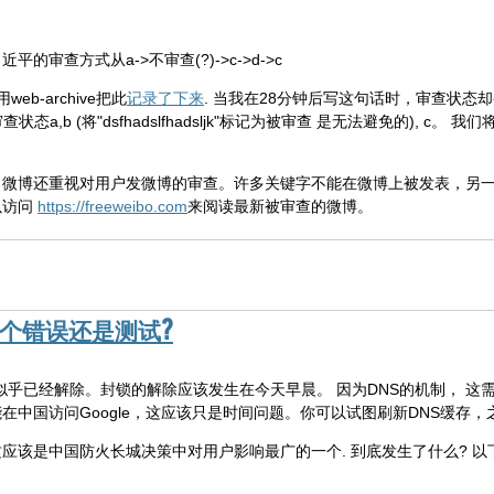
审查方式从a->不审查(?)->c->d->c
b-archive把此
记录了下来
. 当我在28分钟后写这句话时，审查状态却变回
查状态a,b (将"dsfhadslfhadsljk"标记为被审查 是无法避免的), 
。微博还重视对用户发微博的审查。许多关键字不能在微博上被发表，另
以访问
https://freeweibo.com
来阅读最新被审查的微博。
一个错误还是测试?
措似乎已经解除。封锁的解除应该发生在今天早晨。 因为DNS的机制， 这需
中国访问Google，这应该只是时间问题。你可以试图刷新DNS缓存，之后
, 这应该是中国防火长城决策中对用户影响最广的一个. 到底发生了什么? 以