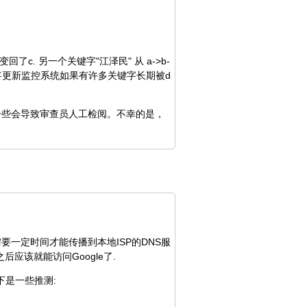
了c. 另一个关键字"江泽民" 从 a->b-
c。 我们将更新监控系统如果有许多关键字长期被d
一些会导致审查员人工检阅。不幸的是，
要一定时间才能传播到本地ISP的DNS服
应该就能访问Google了.
下是一些推测: