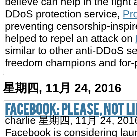
believe can help in the fight
DDoS protection service,
Pro
preventing censorship-inspi
helped to repel an attack on
similar to other anti-DDoS s
freedom champions and for-pr
星期四, 11月 24, 2016
Facebook: Please, not li
charlie
星期四, 11月 24, 20
Facebook is considering laun