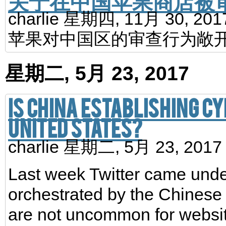
charlie
星期四, 11月 30, 20
苹果对中国区的审查行为敞开
星期二, 5月 23, 2017
Is China establishing c
United States?
charlie
星期二, 5月 23, 201
Last week Twitter came unde
orchestrated by the Chinese 
are not uncommon for website