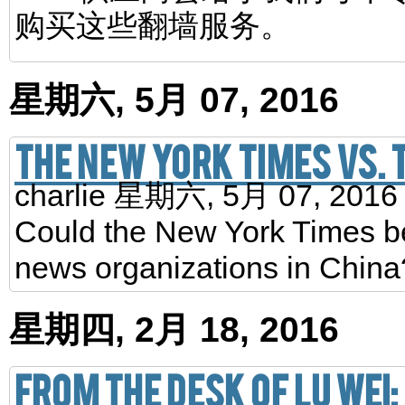
购买这些翻墙服务。
星期六, 5月 07, 2016
The New York Times vs. 
charlie
星期六, 5月 07, 201
Could the New York Times be 
news organizations in China
星期四, 2月 18, 2016
From the desk of Lu Wei