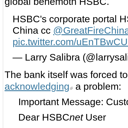
global behemoth HSBC.
HSBC's corporate portal H
China cc
@GreatFireChin
pic.twitter.com/uEnTBwC
— Larry Salibra (@larrysal
The bank itself was forced to
acknowledging
a problem:
Important Message: Cust
Dear HSBC
net
User