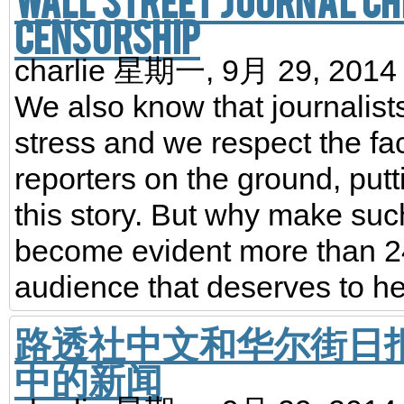
censorship
charlie
星期一, 9月 29, 201
We also know that journalis
stress and we respect the f
reporters on the ground, put
this story. But why make such a
become evident more than 24 
audience that deserves to he
路透社中文和华尔街日
中的新闻