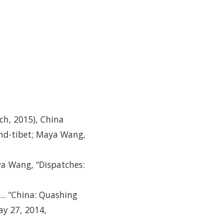
h, 2015), China
and-tibet; Maya Wang,
ya Wang, “Dispatches:
.. “China: Quashing
ay 27, 2014,