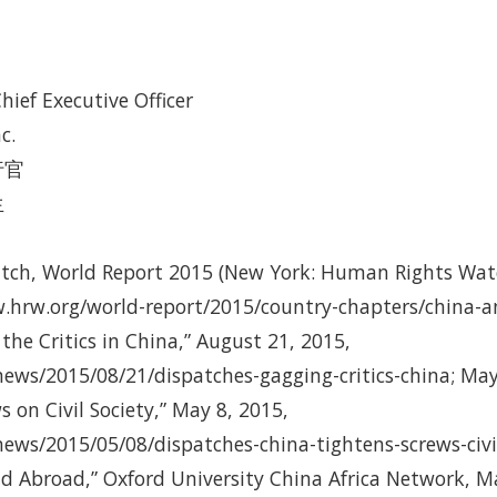
hief Executive Officer
c.
行官
生
tch, World Report 2015 (New York: Human Rights Watc
.hrw.org/world-report/2015/country-chapters/china-
the Critics in China,” August 21, 2015,
ews/2015/08/21/dispatches-gagging-critics-china; Ma
 on Civil Society,” May 8, 2015,
ews/2015/05/08/dispatches-china-tightens-screws-civi.
d Abroad,” Oxford University China Africa Network, M