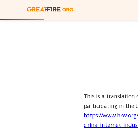
This is a translation
participating in the 
https://www.hrw.org/
china_internet_indus