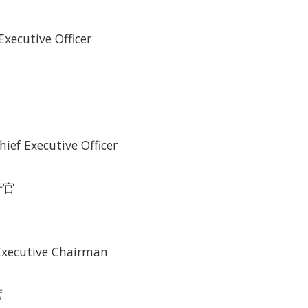
Executive Officer
ief Executive Officer
行官
Executive Chairman
席