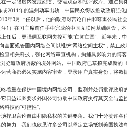
以在一定限度内发泄怨愤、交流观点和批评政府。通过集
爆炸或2011年的温州动车出轨，中国民众得以推动政府强
013年3月上任以后，他的政府对言论自由和尊重公民社
（注1）在习主席前任手中完成的中国互联网基础建设，本
上任后，更强调互联网失控可能“亡党亡国”。近年来，
走向全面规管国內网络空间以维护“网络空间主权”，禁止
强检查相关科技，强化网络审查机构，拘捕具影响力的博
）浏览遭政府屏蔽的境外网站。中国政府已草拟完成新的
络运营商都必须实施内容审查，登录用户真实身份，将数
策略着重在保护中国境内网络公司，监测并处罚批评政府
今它日益试图要求外国公司协助中国政府执行其安全与监
络科技的“可控性”。
扮演捍卫言论自由和隐私权的关键要角。我们十分赞许各
出的努力。我们也欣见许多公司以坚定立场抵制美国执法