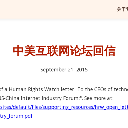
关于
中美互联网论坛回信
September 21, 2015
 of a Human Rights Watch letter "To the CEOs of techn
US-China Internet Industry Forum:". See more at:
sites/default/files/supporting_resources/hrw_open_let
try_forum.pdf