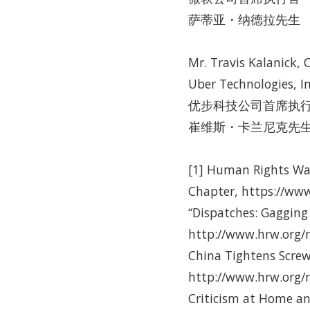
萨蒂亚・纳德拉先生
Mr. Travis Kalanick, C
Uber Technologies, In
优步科技公司首席执
崔维斯・卡兰尼克先
[1] Human Rights Wa
Chapter, https://www
“Dispatches: Gagging 
http://www.hrw.org/n
China Tightens Screws
http://www.hrw.org/n
Criticism at Home an