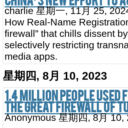
charlie
星期一, 11月 25, 20
How Real-Name Registration 
firewall” that chills dissent
selectively restricting trans
media apps.
星期四, 8月 10, 2023
1.4 million people used
the Great Firewall of 
Anonymous
星期四, 8月 10,