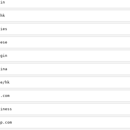
gin
/hk
ries
nese
ogin
hina
ge/hk
p.com
siness
mp.com