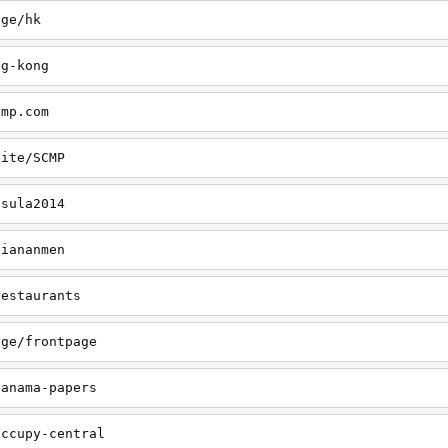
age/hk
ng-kong
cmp.com
site/SCMP
nsula2014
tiananmen
restaurants
age/frontpage
panama-papers
occupy-central