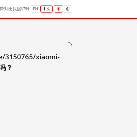
势
对比
数据
VPN
EN
中文
/3150765/xiaomi-
r 吗？