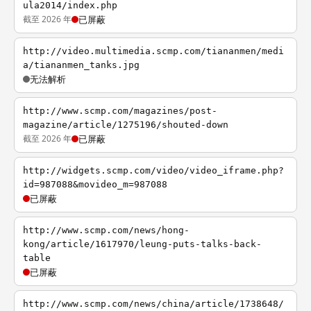
ula2014/index.php
截至 2026 年
已屏蔽
http://video.multimedia.scmp.com/tiananmen/medi
a/tiananmen_tanks.jpg
无法解析
http://www.scmp.com/magazines/post-
magazine/article/1275196/shouted-down
截至 2026 年
已屏蔽
http://widgets.scmp.com/video/video_iframe.php?
id=987088&movideo_m=987088
已屏蔽
http://www.scmp.com/news/hong-
kong/article/1617970/leung-puts-talks-back-
table
已屏蔽
http://www.scmp.com/news/china/article/1738648/