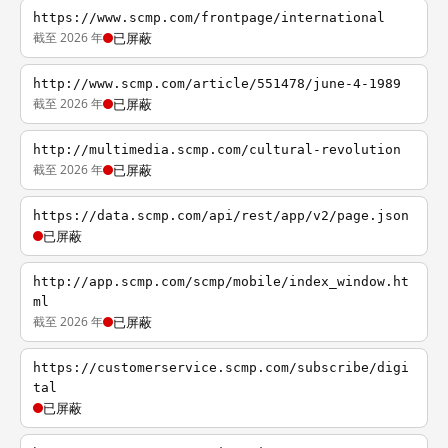
https://www.scmp.com/frontpage/international
截至 2026 年
已屏蔽
http://www.scmp.com/article/551478/june-4-1989
截至 2026 年
已屏蔽
http://multimedia.scmp.com/cultural-revolution
截至 2026 年
已屏蔽
https://data.scmp.com/api/rest/app/v2/page.json
已屏蔽
http://app.scmp.com/scmp/mobile/index_window.ht
ml
截至 2026 年
已屏蔽
https://customerservice.scmp.com/subscribe/digi
tal
已屏蔽