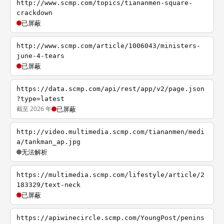
http://www.scmp.com/topics/tiananmen-square-
crackdown
已屏蔽
http://www.scmp.com/article/1006043/ministers-
june-4-tears
已屏蔽
https://data.scmp.com/api/rest/app/v2/page.json
?type=latest
截至 2026 年
已屏蔽
http://video.multimedia.scmp.com/tiananmen/medi
a/tankman_ap.jpg
无法解析
https://multimedia.scmp.com/lifestyle/article/2
183329/text-neck
已屏蔽
https://apiwinecircle.scmp.com/YoungPost/penins