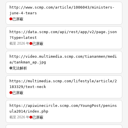
http://www.scmp.com/article/1006043/ministers-
june-4-tears
已屏蔽
https://data.scmp.com/api/rest/app/v2/page.json
?type=latest
截至 2026 年
已屏蔽
http://video.multimedia.scmp.com/tiananmen/medi
a/tankman_ap.jpg
无法解析
https://multimedia.scmp.com/lifestyle/article/2
183329/text-neck
已屏蔽
https://apiwinecircle.scmp.com/YoungPost/penins
ula2014/index.php
截至 2026 年
已屏蔽