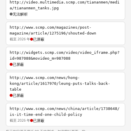
http://video.multimedia.scmp.com/tiananmen/medi
a/tiananmen_tanks.jpg
无法解析
http://www.scmp.com/magazines/post-
magazine/article/1275196/shouted-down
截至 2026 年
已屏蔽
http://widgets.scmp.com/video/video_iframe.php?
id=987088&movideo_m=987088
已屏蔽
http://www.scmp.com/news/hong-
kong/article/1617970/leung-puts-talks-back-
table
已屏蔽
http://www.scmp.com/news/china/article/1738648/
is-it-time-end-one-child-policy
截至 2026 年
已屏蔽