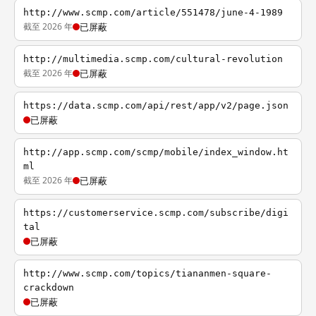
http://www.scmp.com/article/551478/june-4-1989
截至 2026 年
已屏蔽
http://multimedia.scmp.com/cultural-revolution
截至 2026 年
已屏蔽
https://data.scmp.com/api/rest/app/v2/page.json
已屏蔽
http://app.scmp.com/scmp/mobile/index_window.ht
ml
截至 2026 年
已屏蔽
https://customerservice.scmp.com/subscribe/digi
tal
已屏蔽
http://www.scmp.com/topics/tiananmen-square-
crackdown
已屏蔽