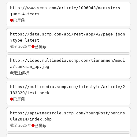
http://www.scmp.com/article/1006043/ministers-
june-4-tears
已屏蔽
https://data.scmp.com/api/rest/app/v2/page.json
?type=latest
截至 2026 年
已屏蔽
http://video.multimedia.scmp.com/tiananmen/medi
a/tankman_ap.jpg
无法解析
https://multimedia.scmp.com/lifestyle/article/2
183329/text-neck
已屏蔽
https://apiwinecircle.scmp.com/YoungPost/penins
ula2014/index.php
截至 2026 年
已屏蔽