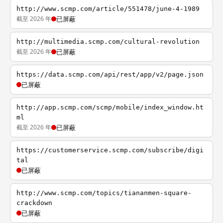
http://www.scmp.com/article/551478/june-4-1989
截至 2026 年
已屏蔽
http://multimedia.scmp.com/cultural-revolution
截至 2026 年
已屏蔽
https://data.scmp.com/api/rest/app/v2/page.json
已屏蔽
http://app.scmp.com/scmp/mobile/index_window.ht
ml
截至 2026 年
已屏蔽
https://customerservice.scmp.com/subscribe/digi
tal
已屏蔽
http://www.scmp.com/topics/tiananmen-square-
crackdown
已屏蔽