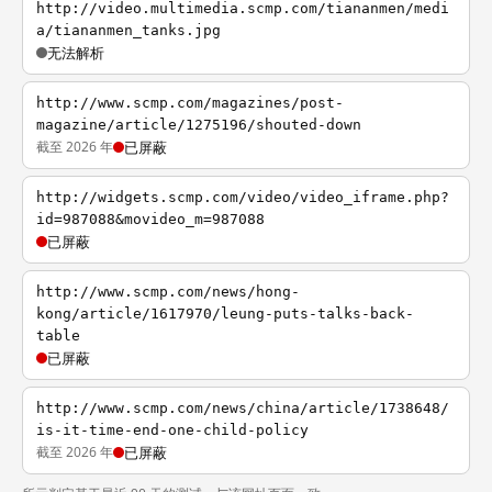
http://video.multimedia.scmp.com/tiananmen/medi
a/tiananmen_tanks.jpg
无法解析
http://www.scmp.com/magazines/post-
magazine/article/1275196/shouted-down
截至 2026 年
已屏蔽
http://widgets.scmp.com/video/video_iframe.php?
id=987088&movideo_m=987088
已屏蔽
http://www.scmp.com/news/hong-
kong/article/1617970/leung-puts-talks-back-
table
已屏蔽
http://www.scmp.com/news/china/article/1738648/
is-it-time-end-one-child-policy
截至 2026 年
已屏蔽