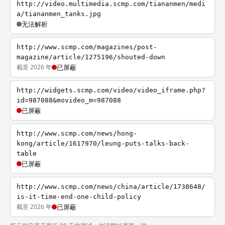
http://video.multimedia.scmp.com/tiananmen/medi
a/tiananmen_tanks.jpg
无法解析
http://www.scmp.com/magazines/post-
magazine/article/1275196/shouted-down
截至 2026 年
已屏蔽
http://widgets.scmp.com/video/video_iframe.php?
id=987088&movideo_m=987088
已屏蔽
http://www.scmp.com/news/hong-
kong/article/1617970/leung-puts-talks-back-
table
已屏蔽
http://www.scmp.com/news/china/article/1738648/
is-it-time-end-one-child-policy
截至 2026 年
已屏蔽