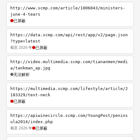
http://www.scmp.com/article/1006043/ministers-
june-4-tears
已屏蔽
https://data.scmp.com/api/rest/app/v2/page.json
?type=latest
截至 2026 年
已屏蔽
http://video.multimedia.scmp.com/tiananmen/medi
a/tankman_ap.jpg
无法解析
https://multimedia.scmp.com/lifestyle/article/2
183329/text-neck
已屏蔽
https://apiwinecircle.scmp.com/YoungPost/penins
ula2014/index.php
截至 2026 年
已屏蔽