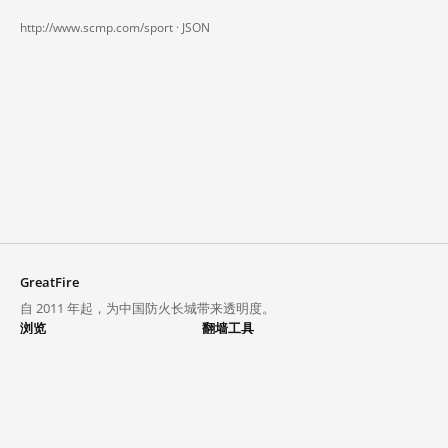
http://www.scmp.com/sport ·
JSON
GreatFire
自 2011 年起，为中国防火长城带来透明度。
浏览
翻墙工具
封锁列表
VPN 与代理
探索
翻墙中心
趋势
GreatFireVPN
热门网站在中国大陆的访问状况
数据与 API