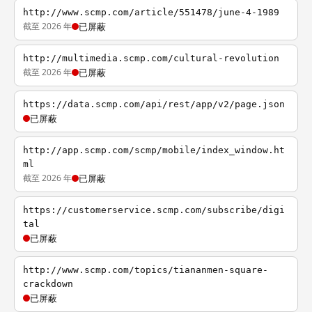
http://www.scmp.com/article/551478/june-4-1989
截至 2026 年
已屏蔽
http://multimedia.scmp.com/cultural-revolution
截至 2026 年
已屏蔽
https://data.scmp.com/api/rest/app/v2/page.json
已屏蔽
http://app.scmp.com/scmp/mobile/index_window.ht
ml
截至 2026 年
已屏蔽
https://customerservice.scmp.com/subscribe/digi
tal
已屏蔽
http://www.scmp.com/topics/tiananmen-square-
crackdown
已屏蔽