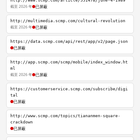
http://www.scmp.com/article/551478/june-4-1989
截至 2026 年
已屏蔽
http://multimedia.scmp.com/cultural-revolution
截至 2026 年
已屏蔽
https://data.scmp.com/api/rest/app/v2/page.json
已屏蔽
http://app.scmp.com/scmp/mobile/index_window.ht
ml
截至 2026 年
已屏蔽
https://customerservice.scmp.com/subscribe/digi
tal
已屏蔽
http://www.scmp.com/topics/tiananmen-square-
crackdown
已屏蔽