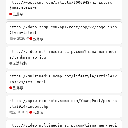
http://www.scmp.com/article/1006043/ministers-
june-4-tears
已屏蔽
https://data.scmp.com/api/rest/app/v2/page.json
?type=latest
截至 2026 年
已屏蔽
http://video.multimedia.scmp.com/tiananmen/medi
a/tankman_ap.jpg
无法解析
https://multimedia.scmp.com/lifestyle/article/2
183329/text-neck
已屏蔽
https://apiwinecircle.scmp.com/YoungPost/penins
ula2014/index.php
截至 2026 年
已屏蔽
http://video.multimedia.scmp.com/tiananmen/medi