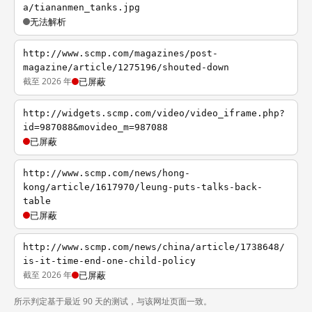
a/tiananmen_tanks.jpg
无法解析
http://www.scmp.com/magazines/post-
magazine/article/1275196/shouted-down
截至 2026 年
已屏蔽
http://widgets.scmp.com/video/video_iframe.php?
id=987088&movideo_m=987088
已屏蔽
http://www.scmp.com/news/hong-
kong/article/1617970/leung-puts-talks-back-
table
已屏蔽
http://www.scmp.com/news/china/article/1738648/
is-it-time-end-one-child-policy
截至 2026 年
已屏蔽
所示判定基于最近 90 天的测试，与该网址页面一致。