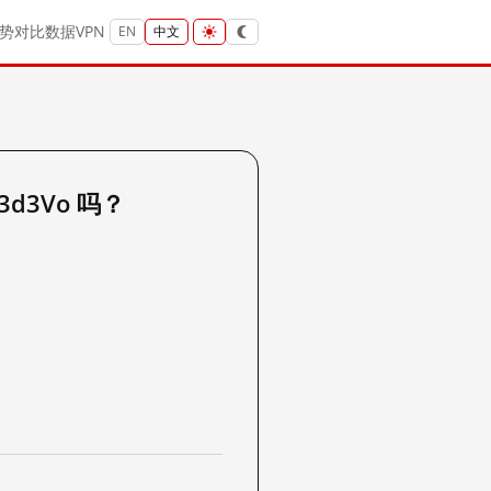
势
对比
数据
VPN
EN
中文
G3d3Vo 吗？