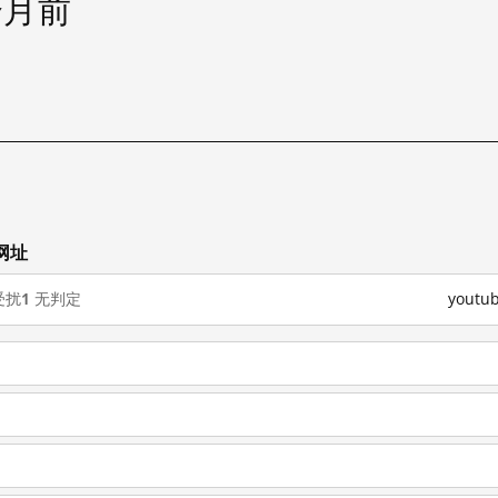
个月前
试
网址
受扰
1
无判定
yout