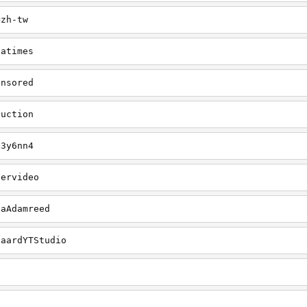
=zh-tw
iatimes
ensored
duction
e3y6nn4
pervideo
gaAdamreed
gaardYTStudio