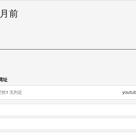
个月前
网址
受扰
1
无判定
yout