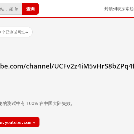
查询
封锁列表
探索
趋
59 个已测试网址
→
tube.com/channel/UCFv2z4iM5vHrS8bZP
。
论的测试中有 100% 在中国大陆失败。
.youtube.com →