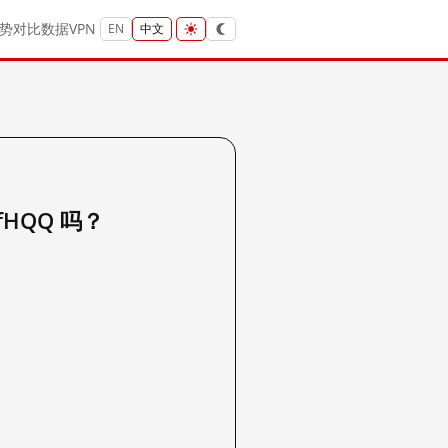
势
对比
数据
VPN
EN
中文
q4fHQQ 吗？