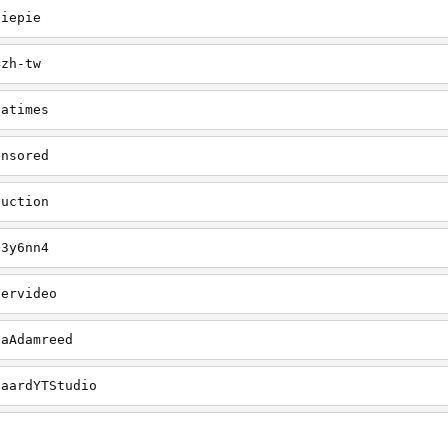
diepie
=zh-tw
iatimes
ensored
duction
e3y6nn4
pervideo
gaAdamreed
gaardYTStudio