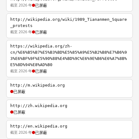
截至 2026 年
已屏蔽
http://wikipedia.org/wiki/1989_Tiananmen_Square
_protests
截至 2026 年
已屏蔽
https://wikipedia.org/zh-
cn/%E6%B5%B7%E5%B3%BD%E5%85%A9%E5%B2%B8%E7%B6%9
3%E6%BF%9F%E5%90%88%E4%BD%9C%E6%9E%B6%E6%A7%8B%
E5%8D%94%E8%AD%B0
截至 2026 年
已屏蔽
http://m.wikipedia.org
已屏蔽
http://zh.wikipedia.org
已屏蔽
http://en.wikipedia.org
截至 2026 年
已屏蔽