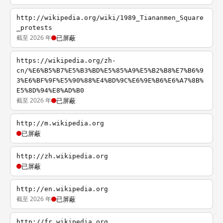
http://wikipedia.org/wiki/1989_Tiananmen_Square
_protests
截至 2026 年
已屏蔽
https://wikipedia.org/zh-
cn/%E6%B5%B7%E5%B3%BD%E5%85%A9%E5%B2%B8%E7%B6%9
3%E6%BF%9F%E5%90%88%E4%BD%9C%E6%9E%B6%E6%A7%8B%
E5%8D%94%E8%AD%B0
截至 2026 年
已屏蔽
http://m.wikipedia.org
已屏蔽
http://zh.wikipedia.org
已屏蔽
http://en.wikipedia.org
截至 2026 年
已屏蔽
http://fr.wikipedia.org