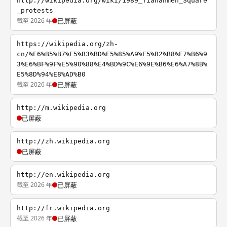
http://wikipedia.org/wiki/1989_Tiananmen_Square
_protests
截至 2026 年
已屏蔽
https://wikipedia.org/zh-
cn/%E6%B5%B7%E5%B3%BD%E5%85%A9%E5%B2%B8%E7%B6%9
3%E6%BF%9F%E5%90%88%E4%BD%9C%E6%9E%B6%E6%A7%8B%
E5%8D%94%E8%AD%B0
截至 2026 年
已屏蔽
http://m.wikipedia.org
已屏蔽
http://zh.wikipedia.org
已屏蔽
http://en.wikipedia.org
截至 2026 年
已屏蔽
http://fr.wikipedia.org
截至 2026 年
已屏蔽