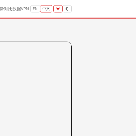
势
对比
数据
VPN
EN
中文