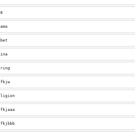
38
Lama
ibet
hina
pring
efkjw
eligion
efkjaaa
efkjbbb