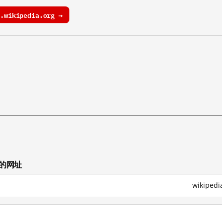
wikipedia.org →
试的网址
wikipe