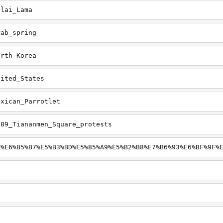
alai_Lama
rab_spring
orth_Korea
nited_States
exican_Parrotlet
989_Tiananmen_Square_protests