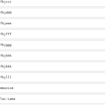
efkjccc
efkjddd
efkjeee
efkjfff
efkjggg
efkjhhh
efkjkkk
efkjlll
ommunism
alai-Lama