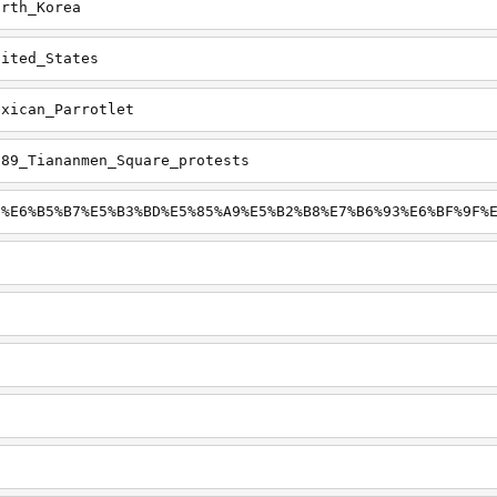
orth_Korea
nited_States
exican_Parrotlet
989_Tiananmen_Square_protests