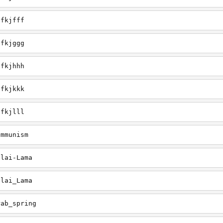
efkjfff
efkjggg
efkjhhh
efkjkkk
efkjlll
ommunism
alai-Lama
alai_Lama
rab_spring