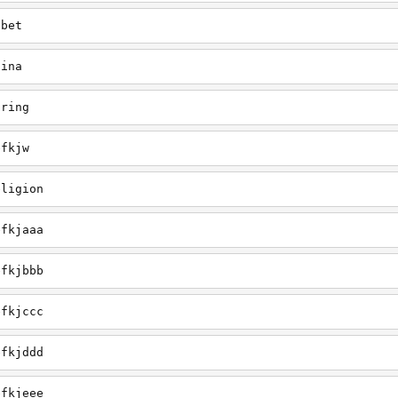
ibet
hina
pring
efkjw
eligion
efkjaaa
efkjbbb
efkjccc
efkjddd
efkjeee