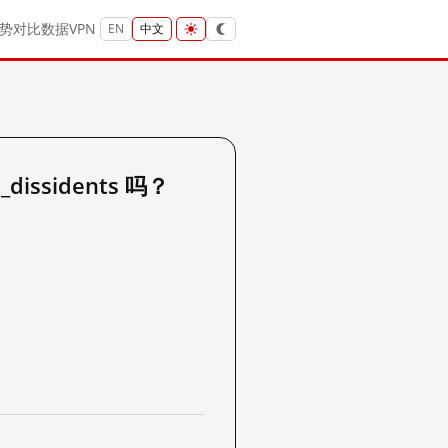
势
对比
数据
VPN
EN
中文
_dissidents 吗？