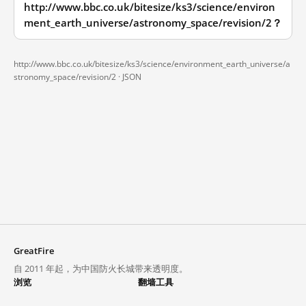
http://www.bbc.co.uk/bitesize/ks3/science/environ
ment_earth_universe/astronomy_space/revision/2？
http://www.bbc.co.uk/bitesize/ks3/science/environment_earth_universe/a
stronomy_space/revision/2 ·
JSON
GreatFire
自 2011 年起，为中国防火长城带来透明度。
浏览
翻墙工具
封锁列表
VPN 与代理