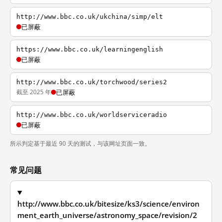
http://www.bbc.co.uk/ukchina/simp/elt
已屏蔽
https://www.bbc.co.uk/learningenglish
已屏蔽
http://www.bbc.co.uk/torchwood/series2
截至 2025 年
已屏蔽
http://www.bbc.co.uk/worldserviceradio
已屏蔽
所示判定基于最近 90 天的测试，与该网址页面一致。
常见问题
http://www.bbc.co.uk/bitesize/ks3/science/environ
ment_earth_universe/astronomy_space/revision/2