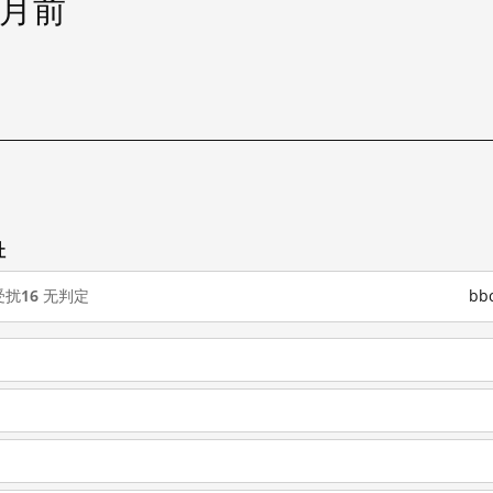
个月前
址
受扰
16
无判定
bb