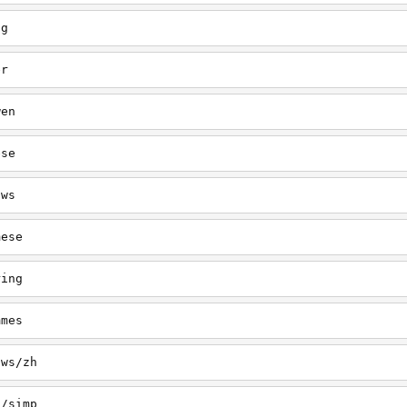
ng
er
wen
ese
/ws
mese
ring
mmes
/ws/zh
a/simp