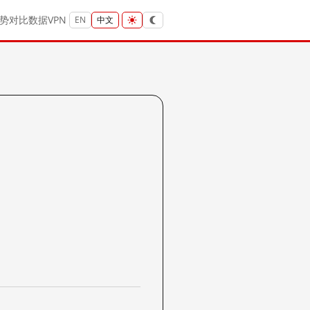
势
对比
数据
VPN
EN
中文