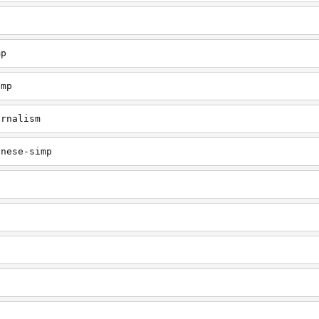
mp
imp
urnalism
inese-simp