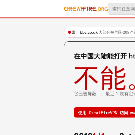
属于 bbc.co.uk
·
大部分被屏蔽
·
298
在中国大陆能打开 http:
不能
它已被屏蔽——最近 1 次有定
使用 GreatFireVPN 访问 www