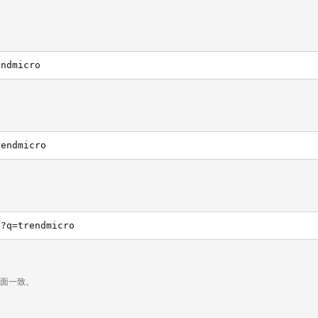
endmicro
rendmicro
h?q=trendmicro
页面一致。