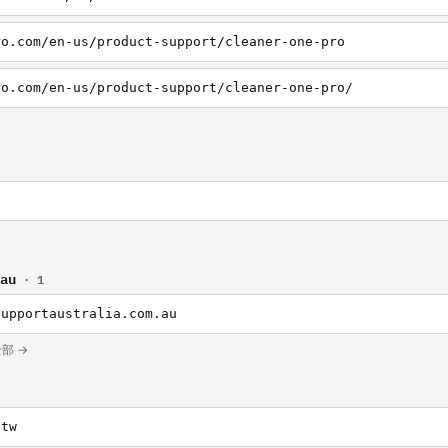
ro.com/en-us/product-support/cleaner-one-pro
ro.com/en-us/product-support/cleaner-one-pro/
.au
· 1
supportaustralia.com.au
的全部 →
.tw