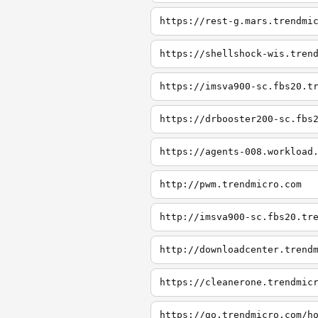
https://rest-g.mars.trendmi
https://shellshock-wis.tren
https://imsva900-sc.fbs20.t
https://drbooster200-sc.fbs
https://agents-008.workload
http://pwm.trendmicro.com
http://imsva900-sc.fbs20.tr
http://downloadcenter.trend
https://cleanerone.trendmic
https://go.trendmicro.com/h