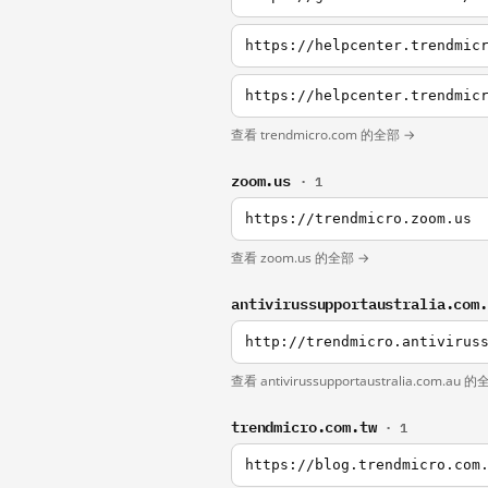
https://helpcenter.trendmic
https://helpcenter.trendmic
查看 trendmicro.com 的全部 →
zoom.us
· 1
https://trendmicro.zoom.us
查看 zoom.us 的全部 →
antivirussupportaustralia.com
http://trendmicro.antivirus
查看 antivirussupportaustralia.com.au 
trendmicro.com.tw
· 1
https://blog.trendmicro.com