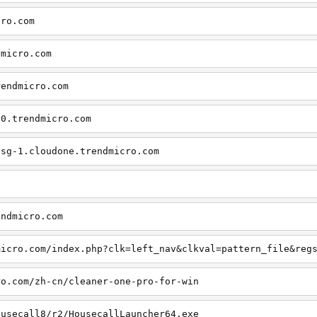
cro.com
dmicro.com
rendmicro.com
20.trendmicro.com
.sg-1.cloudone.trendmicro.com
endmicro.com
micro.com/index.php?clk=left_nav&clkval=pattern_file&reg
ro.com/zh-cn/cleaner-one-pro-for-win
ousecall8/r2/HousecallLauncher64.exe