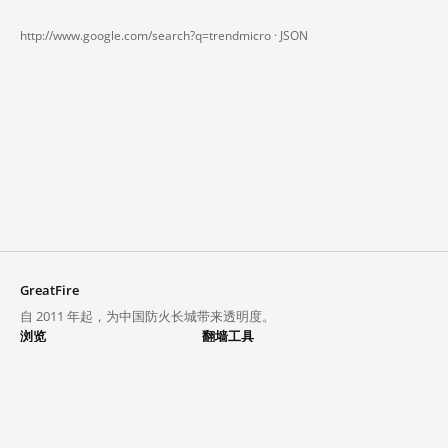
http://www.google.com/search?q=trendmicro ·
JSON
GreatFire
自 2011 年起，为中国防火长城带来透明度。
浏览
翻墙工具
封锁列表
VPN 与代理
探索
翻墙中心
趋势
GreatFireVPN
热门网站在中国大陆的访问状况
数据与 API