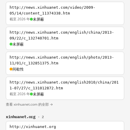
http://news.xinhuanet.com/video/2009-
05/14/content_11374338.htm
截至 2026 年
未屏蔽
http://news.xinhuanet.com/english/china/2013-
09/22/c_132740701.htm
未屏蔽
http://news.xinhuanet.com/english/photo/2013-
11/01/c_132851375.htm
间歇性
http://news.xinhuanet.com/english2010/china/201
1-07/27/c_131012872.htm
截至 2026 年
未屏蔽
查看 xinhuanet.com 的全部 →
xinhuanet.org
· 2
http://xinhuanet.org