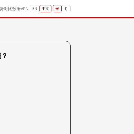
势
对比
数据
VPN
EN
中文
吗？