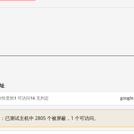
网址
歇性受扰
1
可访问
16
无判定
goog
不一：已测试主机中 2805 个被屏蔽，1 个可访问。