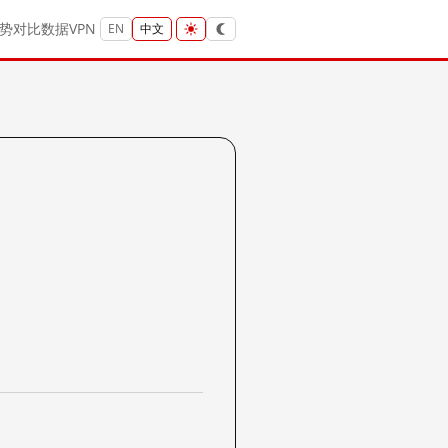
势
对比
数据
VPN
EN
中文