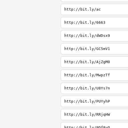
http://bit.ly/ac
http://bit.ly/6663
http://bit.ly/dWDsx9
http://bit.ly/GC5mV1
http://bit.ly/AjZgM0
http://bit.ly/MwpzTf
http://bit.ly/U8Ys7n
http://bit.ly/PUYyhP
http://bit.ly/RRjqHW
http://bit.ly/9Df8yO