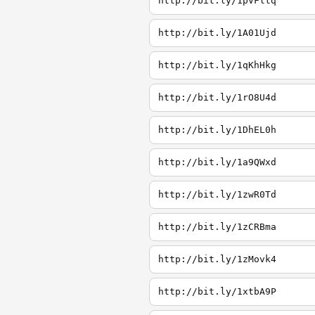
http://bit.ly/1pVFltq
http://bit.ly/1A01Ujd
http://bit.ly/1qKhHkg
http://bit.ly/1rO8U4d
http://bit.ly/1DhEL0h
http://bit.ly/1a9QWxd
http://bit.ly/1zwR0Td
http://bit.ly/1zCRBma
http://bit.ly/1zMovk4
http://bit.ly/1xtbA9P