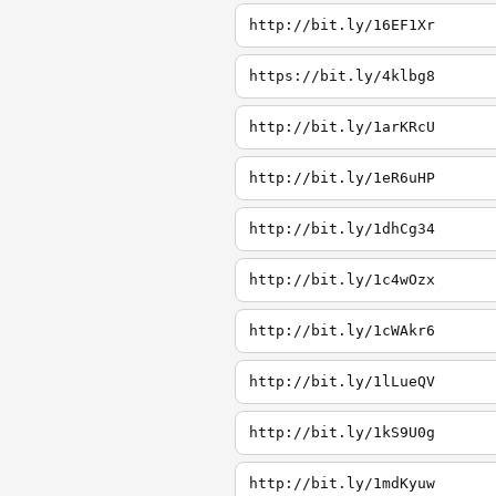
http://bit.ly/16EF1Xr
https://bit.ly/4klbg8
http://bit.ly/1arKRcU
http://bit.ly/1eR6uHP
http://bit.ly/1dhCg34
http://bit.ly/1c4wOzx
http://bit.ly/1cWAkr6
http://bit.ly/1lLueQV
http://bit.ly/1kS9U0g
http://bit.ly/1mdKyuw