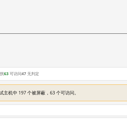
扰
63
可访问
47
无判定
测试主机中 197 个被屏蔽，63 个可访问。