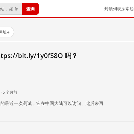
查询
封锁列表
探索
趋
试网址
→
://bit.ly/1y0fS8O 吗？
。
 · 5 个月前
 个月前）的最近一次测试，它在中国大陆可以访问。此后未再