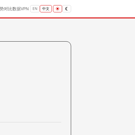
势
对比
数据
VPN
EN
中文