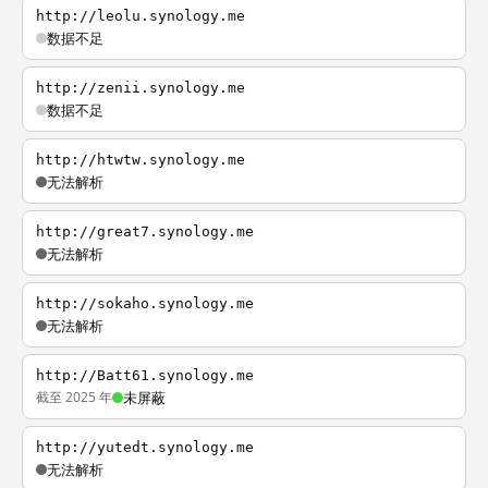
http://leolu.synology.me
数据不足
http://zenii.synology.me
数据不足
http://htwtw.synology.me
无法解析
http://great7.synology.me
无法解析
http://sokaho.synology.me
无法解析
http://Batt61.synology.me
截至 2025 年
未屏蔽
http://yutedt.synology.me
无法解析