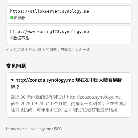
https://stllokserver.synology.me
未屏蔽
http://www.kasing123.synology.me
数据不足
所示判定基于最近 90 天的测试，与该网址页面一致。
常见问题
http://zoazoa.synology.me 现在在中国大陆被屏蔽
吗？
最近 90 天内我们没有测试过 http://zoazoa.synology.me。
截至 2025-09-24（11 个月前）的最近一次测试，它在中国大
陆可以访问。可使用本页的“立即测试”按钮获取最新结果。
http://zoazoa.synology.me ·
JSON