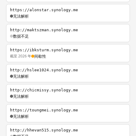
https://alonstar.synology.me
无法解析
http://maktszman.synology.me
数据不足
https://ibksturm.synology.me
截至 2026 年
间歇性
http://hslee1024.synology.me
无法解析
http://chicmissy.synology.me
无法解析
https://toungmei.synology.me
无法解析
http://hhevan515.synology.me