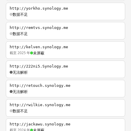
http://yorkho.synology.me
数据不足
http://remtvs.synology.me
数据不足
http://kelven.synology.me
截至 2025 年
未屏蔽
http://222ni5.Synology.me
无法解析
http://retouch.synology.me
无法解析
http://rwilkie.synology.me
数据不足
http://jackawu.synology.me
截至 2024 年
未屏蔽