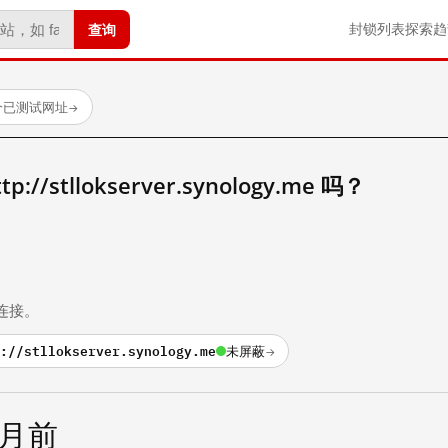
查询
封锁列表
探索
趋
 个已测试网址
→
/stllokserver.synology.me 吗？
。
连接。
://stllokserver.synology.me
未屏蔽
→
个月前