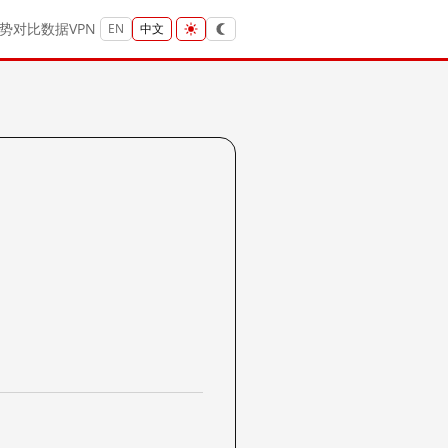
势
对比
数据
VPN
EN
中文