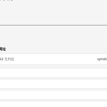
网址
62
无判定
syno