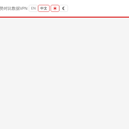
势
对比
数据
VPN
EN
中文