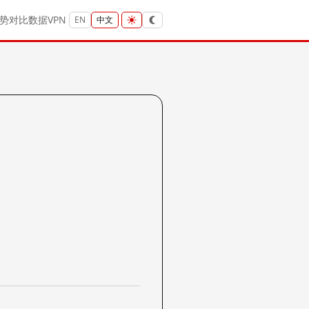
势
对比
数据
VPN
EN
中文