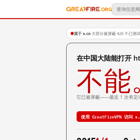
属于 x.co
·
大部分被屏蔽
·
426 个已测
在中国大陆能打开 http
不能
它已被屏蔽——最近 1 次有定
使用 GreatFireVPN 访问 x.