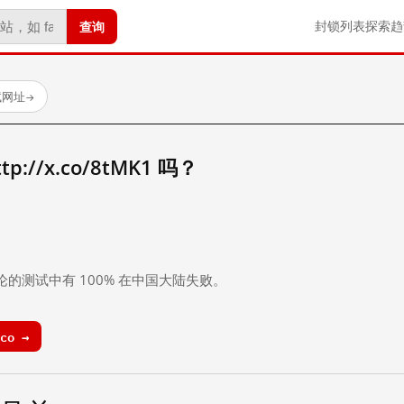
查询
封锁列表
探索
趋
试网址
→
://x.co/8tMK1 吗？
。
论的测试中有 100% 在中国大陆失败。
co →