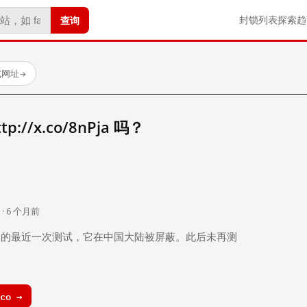
查询
封锁列表
探索
趋
试网址
→
//x.co/8nPja 吗？
。
 · 6 个月前
 个月前）的最近一次测试，它在中国大陆被屏蔽。此后未再测
co →