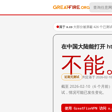
属于 x.co
·
大部分被屏蔽
·
426 个已测
在中国大陆能打开 http:
不能
判定基于 2026-02-10
近期无测试
截至 2026-02-10（6
试，情况可能已发生变化。
使用 GreatFireVPN 访问 x.