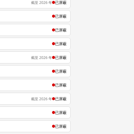
已屏蔽
截至 2026 年
已屏蔽
已屏蔽
已屏蔽
已屏蔽
截至 2026 年
已屏蔽
已屏蔽
已屏蔽
截至 2026 年
已屏蔽
已屏蔽