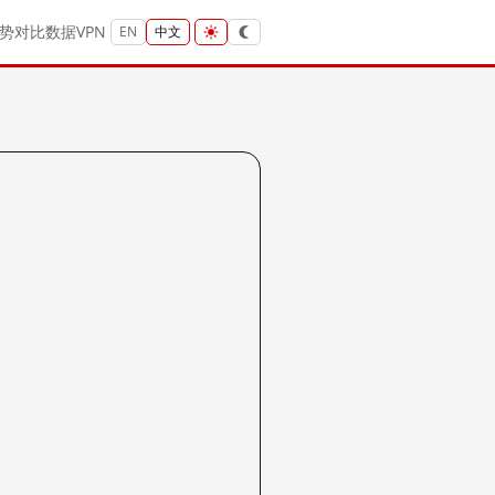
势
对比
数据
VPN
EN
中文