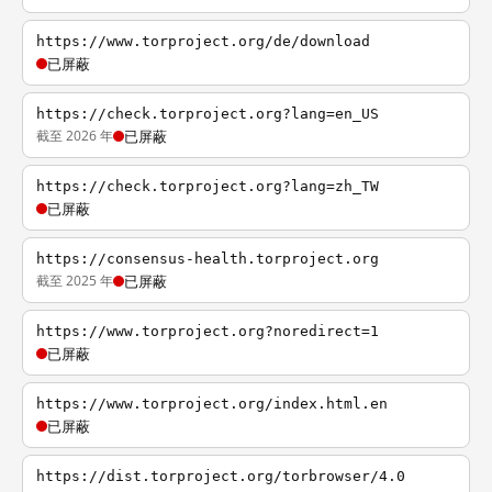
https://www.torproject.org/de/download
已屏蔽
https://check.torproject.org?lang=en_US
截至 2026 年
已屏蔽
https://check.torproject.org?lang=zh_TW
已屏蔽
https://consensus-health.torproject.org
截至 2025 年
已屏蔽
https://www.torproject.org?noredirect=1
已屏蔽
https://www.torproject.org/index.html.en
已屏蔽
https://dist.torproject.org/torbrowser/4.0