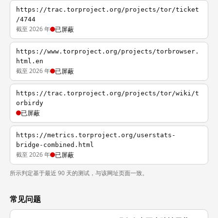
https://trac.torproject.org/projects/tor/ticket
/4744
截至 2026 年
已屏蔽
https://www.torproject.org/projects/torbrowser.
html.en
截至 2026 年
已屏蔽
https://trac.torproject.org/projects/tor/wiki/t
orbirdy
已屏蔽
https://metrics.torproject.org/userstats-
bridge-combined.html
截至 2026 年
已屏蔽
所示判定基于最近 90 天的测试，与该网址页面一致。
常见问题