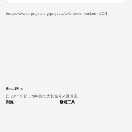
https://www.torproject.org/projects/torbrowser.html.en ·
JSON
GreatFire
自 2011 年起，为中国防火长城带来透明度。
浏览
翻墙工具
封锁列表
VPN 与代理
探索
翻墙中心
趋势
GreatFireVPN
热门网站在中国大陆的访问状况