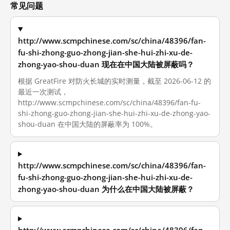
常见问题
http://www.scmpchinese.com/sc/china/48396/fan-
fu-shi-zhong-guo-zhong-jian-she-hui-zhi-xu-de-
zhong-yao-shou-duan 现在在中国大陆被屏蔽吗？
根据 GreatFire 对防火长城的实时测量，截至 2026-06-12 的
最近一次测试，
http://www.scmpchinese.com/sc/china/48396/fan-fu-
shi-zhong-guo-zhong-jian-she-hui-zhi-xu-de-zhong-yao-
shou-duan 在中国大陆的屏蔽率为 100%。
http://www.scmpchinese.com/sc/china/48396/fan-
fu-shi-zhong-guo-zhong-jian-she-hui-zhi-xu-de-
zhong-yao-shou-duan 为什么在中国大陆被屏蔽？