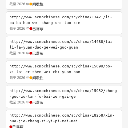
截至 2026 年
间歇性
http://www.scmpchinese.com/sc/china/13421/li-
ba-ba-huo-wei-shang-shi-tuo-xie
截至 2026 年
已屏蔽
http://www.scmpchinese.com/sc/china/14488/tai-
li-fa-yuan-dao-ge-wei-guo-guan
截至 2026 年
已屏蔽
http://www.scmpchinese.com/sc/china/15099/bo-
xi-lai-er-shen-wei-chi-yuan-pan
截至 2026 年
间歇性
http://www.scmpchinese.com/sc/china/15952/zhong
-guo-zu-tan-fu-bai-zen-gai-ge
截至 2026 年
已屏蔽
http://www.scmpchinese.com/sc/china/18258/xin-
hua-jie-zhang-zi-yi-pi-mei-mei
已屏蔽