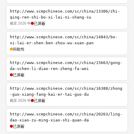
http://www.scmpchinese.com/sc/china/13306/zhi-
qing-ren-shi-bo-xi-lai-ni-shang-su
截至 2026 年
已屏蔽
http://www.scmpchinese.com/sc/china/14843/bo-
xi-lai-er-shen-ben-zhou-wu-xuan-pan
间歇性
http://www.scmpchinese.com/sc/china/15663/gong-
da-vchen-li-diao-ren-zheng-fa-wei
已屏蔽
http://www.scmpchinese.com/sc/china/16388/zhong
-guo-xiang-fang-kai-er-tai-guo-du
截至 2026 年
已屏蔽
http://www.scmpchinese.com/sc/china/20263/ling-
dao-xiao-zu-ming-xiao-shi-quan-da
已屏蔽