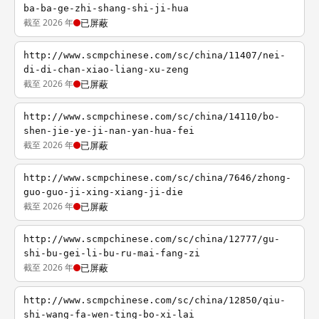
ba-ba-ge-zhi-shang-shi-ji-hua
截至 2026 年
已屏蔽
http://www.scmpchinese.com/sc/china/11407/nei-
di-di-chan-xiao-liang-xu-zeng
截至 2026 年
已屏蔽
http://www.scmpchinese.com/sc/china/14110/bo-
shen-jie-ye-ji-nan-yan-hua-fei
截至 2026 年
已屏蔽
http://www.scmpchinese.com/sc/china/7646/zhong-
guo-guo-ji-xing-xiang-ji-die
截至 2026 年
已屏蔽
http://www.scmpchinese.com/sc/china/12777/gu-
shi-bu-gei-li-bu-ru-mai-fang-zi
截至 2026 年
已屏蔽
http://www.scmpchinese.com/sc/china/12850/qiu-
shi-wang-fa-wen-ting-bo-xi-lai