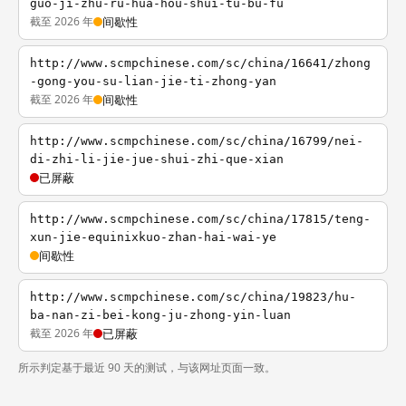
guo-ji-zhu-ru-hua-hou-shui-tu-bu-fu
截至 2026 年
间歇性
http://www.scmpchinese.com/sc/china/16641/zhong
-gong-you-su-lian-jie-ti-zhong-yan
截至 2026 年
间歇性
http://www.scmpchinese.com/sc/china/16799/nei-
di-zhi-li-jie-jue-shui-zhi-que-xian
已屏蔽
http://www.scmpchinese.com/sc/china/17815/teng-
xun-jie-equinixkuo-zhan-hai-wai-ye
间歇性
http://www.scmpchinese.com/sc/china/19823/hu-
ba-nan-zi-bei-kong-ju-zhong-yin-luan
截至 2026 年
已屏蔽
所示判定基于最近 90 天的测试，与该网址页面一致。