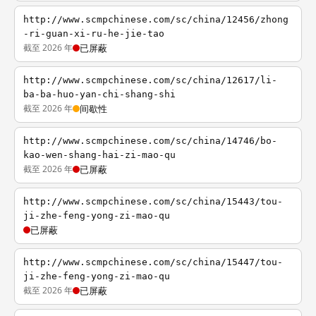
http://www.scmpchinese.com/sc/china/12456/zhong
-ri-guan-xi-ru-he-jie-tao
截至 2026 年
已屏蔽
http://www.scmpchinese.com/sc/china/12617/li-
ba-ba-huo-yan-chi-shang-shi
截至 2026 年
间歇性
http://www.scmpchinese.com/sc/china/14746/bo-
kao-wen-shang-hai-zi-mao-qu
截至 2026 年
已屏蔽
http://www.scmpchinese.com/sc/china/15443/tou-
ji-zhe-feng-yong-zi-mao-qu
已屏蔽
http://www.scmpchinese.com/sc/china/15447/tou-
ji-zhe-feng-yong-zi-mao-qu
截至 2026 年
已屏蔽