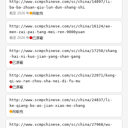
http://www.scmpchinese.com/sc/china/14897/li-
ba-ba-zhuan-qiu-lun-dun-shang-shi
截至 2026 年
间歇性
http://www.scmpchinese.com/sc/china/16124/ao-
men-zai-pai-tang-mei-ren-9000yuan
截至 2026 年
已屏蔽
http://www.scmpchinese.com/sc/china/17250/shang
-hai-ni-kuo-jian-yang-shan-gang
已屏蔽
http://www.scmpchinese.com/sc/china/22071/kong-
qi-wu-ran-chou-sha-nei-di-fu-mu
已屏蔽
http://www.scmpchinese.com/sc/china/24837/li-
ke-qiang-bo-ao-jian-xiao-mo-chang
间歇性
http://www.scmpchinese.com/sc/china/27968/wu-