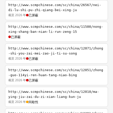
http://www.scmpchinese.com/sc/china/26567/nei-
di-lu-shi-pu-zhi-qiang-bei-xing-ju
截至 2026 年
已屏蔽
http://www.scmpchinese.com/sc/china/11500/nong-
xing-shang-ban-nian-li-run-zeng-15
已屏蔽
http://www.scmpchinese.com/sc/china/12071/zhong
-shi-you-zai-mei-zao-ji-ti-su-song
截至 2026 年
已屏蔽
http://www.scmpchinese.com/sc/china/12051/zhong
-guo-114yi-ren-huan-tang-niao-bing
截至 2026 年
已屏蔽
http://www.scmpchinese.com/sc/china/12010/ma-
ying-jiu-zai-du-zi-xian-liang-kun-ju
截至 2026 年
间歇性