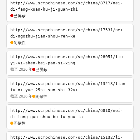
http://www.scmpchinese.com/sc/china/8717/nei-
di-fang-kuan-hu-ji-guan-zhi
已屏蔽
http://www.scmpchinese.com/sc/china/17531/nei-
di-ngozhu-jian-shou-ren-ke
间歇性
http://www.scmpchinese.com/sc/china/28051/liu-
yi-yi-shen-bei-pan-si-xing
截至 2026 年
已屏蔽
http://www.scmpchinese.com/sc/china/13218/tian-
tu-xi-yue-25si-sun-shi-32yi
截至 2026 年
间歇性
http://www.scmpchinese.com/sc/china/6810/nei-
di-tong-guo-shou-bu-lu-you-fa
间歇性
http://www.scmpchinese.com/sc/china/15132/li-