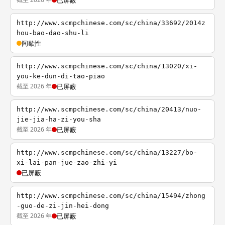
已屏蔽
http://www.scmpchinese.com/sc/china/33692/2014z
hou-bao-dao-shu-li
间歇性
http://www.scmpchinese.com/sc/china/13020/xi-
you-ke-dun-di-tao-piao
截至 2026 年
已屏蔽
http://www.scmpchinese.com/sc/china/20413/nuo-
jie-jia-ha-zi-you-sha
截至 2026 年
已屏蔽
http://www.scmpchinese.com/sc/china/13227/bo-
xi-lai-pan-jue-zao-zhi-yi
已屏蔽
http://www.scmpchinese.com/sc/china/15494/zhong
-guo-de-zi-jin-hei-dong
截至 2026 年
已屏蔽