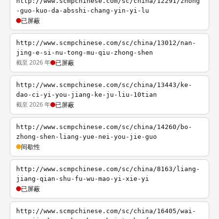
http://www.scmpchinese.com/sc/china/12291/zhong
-guo-kuo-da-absshi-chang-yin-yi-lu
已屏蔽
http://www.scmpchinese.com/sc/china/13012/nan-
jing-e-si-nu-tong-mu-qiu-zhong-shen
截至 2026 年
已屏蔽
http://www.scmpchinese.com/sc/china/13443/ke-
dao-ci-yi-you-jiang-ke-ju-liu-10tian
截至 2026 年
已屏蔽
http://www.scmpchinese.com/sc/china/14260/bo-
zhong-shen-liang-yue-nei-you-jie-guo
间歇性
http://www.scmpchinese.com/sc/china/8163/liang-
jiang-qian-shu-fu-wu-mao-yi-xie-yi
已屏蔽
http://www.scmpchinese.com/sc/china/16405/wai-