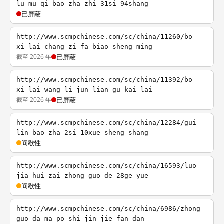
lu-mu-qi-bao-zha-zhi-31si-94shang
已屏蔽
http://www.scmpchinese.com/sc/china/11260/bo-
xi-lai-chang-zi-fa-biao-sheng-ming
截至 2026 年
已屏蔽
http://www.scmpchinese.com/sc/china/11392/bo-
xi-lai-wang-li-jun-lian-gu-kai-lai
截至 2026 年
已屏蔽
http://www.scmpchinese.com/sc/china/12284/gui-
lin-bao-zha-2si-10xue-sheng-shang
间歇性
http://www.scmpchinese.com/sc/china/16593/luo-
jia-hui-zai-zhong-guo-de-28ge-yue
间歇性
http://www.scmpchinese.com/sc/china/6986/zhong-
guo-da-ma-po-shi-jin-jie-fan-dan