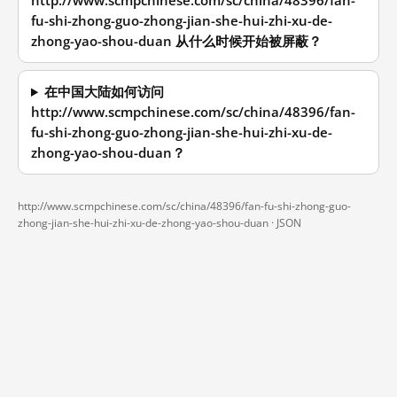
http://www.scmpchinese.com/sc/china/48396/fan-
fu-shi-zhong-guo-zhong-jian-she-hui-zhi-xu-de-
zhong-yao-shou-duan 从什么时候开始被屏蔽？
在中国大陆如何访问
http://www.scmpchinese.com/sc/china/48396/fan-
fu-shi-zhong-guo-zhong-jian-she-hui-zhi-xu-de-
zhong-yao-shou-duan？
http://www.scmpchinese.com/sc/china/48396/fan-fu-shi-zhong-guo-
zhong-jian-she-hui-zhi-xu-de-zhong-yao-shou-duan ·
JSON