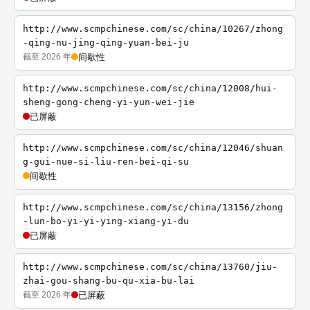
http://www.scmpchinese.com/sc/china/10267/zhong
-qing-nu-jing-qing-yuan-bei-ju
截至 2026 年
间歇性
http://www.scmpchinese.com/sc/china/12008/hui-
sheng-gong-cheng-yi-yun-wei-jie
已屏蔽
http://www.scmpchinese.com/sc/china/12046/shuan
g-gui-nue-si-liu-ren-bei-qi-su
间歇性
http://www.scmpchinese.com/sc/china/13156/zhong
-lun-bo-yi-yi-ying-xiang-yi-du
已屏蔽
http://www.scmpchinese.com/sc/china/13760/jiu-
zhai-gou-shang-bu-qu-xia-bu-lai
截至 2026 年
已屏蔽