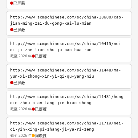
已屏蔽
http://www.scmpchinese.com/sc/china/18600/cao-
jian-ming-zai-du-gong-kai-lu-mian
已屏蔽
http://www.scmpchinese.com/sc/china/10415/nei-
di-ji-zhe-lian-shu-ju-bao-hua-run
截至 2026 年
已屏蔽
http://www.scmpchinese.com/sc/china/31448/ma-
yun-xi-zhong-xin-yi-qi-qu-yang-niu
已屏蔽
http://www.scmpchinese.com/sc/china/11431/heng-
qin-zhou-bian-fang-jie-biao-sheng
截至 2026 年
已屏蔽
http://www.scmpchinese.com/sc/china/11719/nei-
di-yin-xing-pi-zhang-ji-ya-ri-zeng
截至 2026 年
间歇性