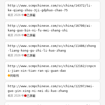
http://www.scmpchinese.com/sc/china/14372/li-
ke-qiang-shou-3ji-gdphuo-chao-75
截至 2026 年
已屏蔽
http://www.scmpchinese.com/sc/china/16700/ai-
kang-guo-bin-ni-fu-mei-shang-shi
截至 2026 年
已屏蔽
http://www.scmpchinese.com/sc/china/11486/zhong
-liang-kong-gu-zhi-li-kuo-zhang
截至 2026 年
已屏蔽
http://www.scmpchinese.com/sc/china/12162/cnpcn
i-jian-xin-tian-ran-qi-guan-dao
间歇性
http://www.scmpchinese.com/sc/china/12297/mei-
guo-yin-xing-ni-nei-di-kuo-zhang
截至 2026 年
已屏蔽