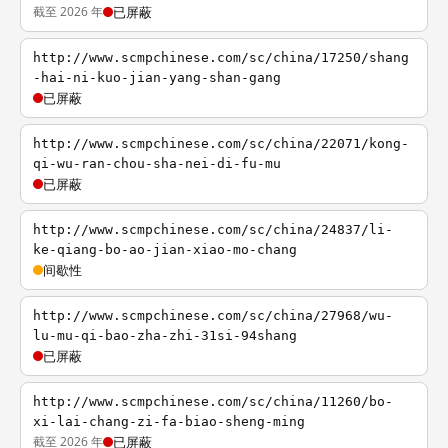
截至 2026 年
已屏蔽
http://www.scmpchinese.com/sc/china/17250/shang
-hai-ni-kuo-jian-yang-shan-gang
已屏蔽
http://www.scmpchinese.com/sc/china/22071/kong-
qi-wu-ran-chou-sha-nei-di-fu-mu
已屏蔽
http://www.scmpchinese.com/sc/china/24837/li-
ke-qiang-bo-ao-jian-xiao-mo-chang
间歇性
http://www.scmpchinese.com/sc/china/27968/wu-
lu-mu-qi-bao-zha-zhi-31si-94shang
已屏蔽
http://www.scmpchinese.com/sc/china/11260/bo-
xi-lai-chang-zi-fa-biao-sheng-ming
截至 2026 年
已屏蔽