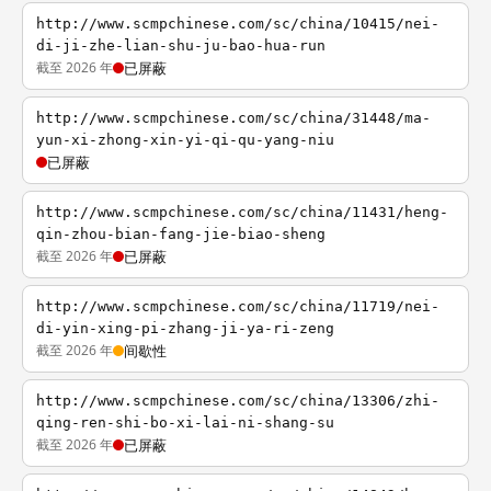
http://www.scmpchinese.com/sc/china/10415/nei-
di-ji-zhe-lian-shu-ju-bao-hua-run
截至 2026 年
已屏蔽
http://www.scmpchinese.com/sc/china/31448/ma-
yun-xi-zhong-xin-yi-qi-qu-yang-niu
已屏蔽
http://www.scmpchinese.com/sc/china/11431/heng-
qin-zhou-bian-fang-jie-biao-sheng
截至 2026 年
已屏蔽
http://www.scmpchinese.com/sc/china/11719/nei-
di-yin-xing-pi-zhang-ji-ya-ri-zeng
截至 2026 年
间歇性
http://www.scmpchinese.com/sc/china/13306/zhi-
qing-ren-shi-bo-xi-lai-ni-shang-su
截至 2026 年
已屏蔽