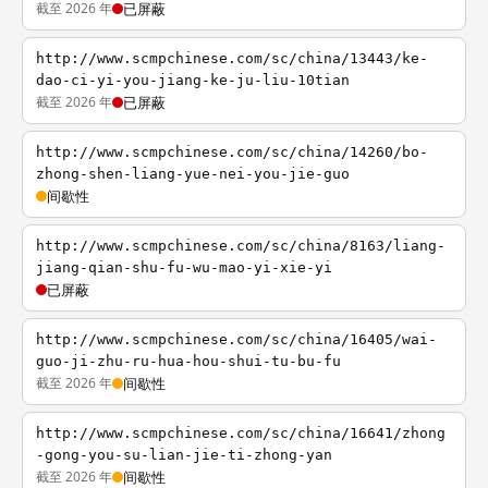
截至 2026 年
已屏蔽
http://www.scmpchinese.com/sc/china/13443/ke-
dao-ci-yi-you-jiang-ke-ju-liu-10tian
截至 2026 年
已屏蔽
http://www.scmpchinese.com/sc/china/14260/bo-
zhong-shen-liang-yue-nei-you-jie-guo
间歇性
http://www.scmpchinese.com/sc/china/8163/liang-
jiang-qian-shu-fu-wu-mao-yi-xie-yi
已屏蔽
http://www.scmpchinese.com/sc/china/16405/wai-
guo-ji-zhu-ru-hua-hou-shui-tu-bu-fu
截至 2026 年
间歇性
http://www.scmpchinese.com/sc/china/16641/zhong
-gong-you-su-lian-jie-ti-zhong-yan
截至 2026 年
间歇性