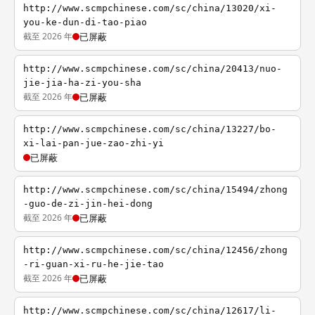
http://www.scmpchinese.com/sc/china/13020/xi-
you-ke-dun-di-tao-piao
截至 2026 年
已屏蔽
http://www.scmpchinese.com/sc/china/20413/nuo-
jie-jia-ha-zi-you-sha
截至 2026 年
已屏蔽
http://www.scmpchinese.com/sc/china/13227/bo-
xi-lai-pan-jue-zao-zhi-yi
已屏蔽
http://www.scmpchinese.com/sc/china/15494/zhong
-guo-de-zi-jin-hei-dong
截至 2026 年
已屏蔽
http://www.scmpchinese.com/sc/china/12456/zhong
-ri-guan-xi-ru-he-jie-tao
截至 2026 年
已屏蔽
http://www.scmpchinese.com/sc/china/12617/li-