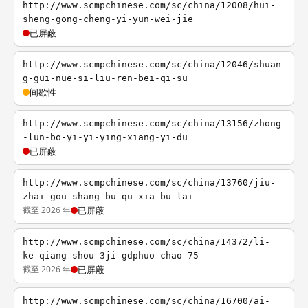
http://www.scmpchinese.com/sc/china/12008/hui-
sheng-gong-cheng-yi-yun-wei-jie
已屏蔽
http://www.scmpchinese.com/sc/china/12046/shuan
g-gui-nue-si-liu-ren-bei-qi-su
间歇性
http://www.scmpchinese.com/sc/china/13156/zhong
-lun-bo-yi-yi-ying-xiang-yi-du
已屏蔽
http://www.scmpchinese.com/sc/china/13760/jiu-
zhai-gou-shang-bu-qu-xia-bu-lai
截至 2026 年
已屏蔽
http://www.scmpchinese.com/sc/china/14372/li-
ke-qiang-shou-3ji-gdphuo-chao-75
截至 2026 年
已屏蔽
http://www.scmpchinese.com/sc/china/16700/ai-