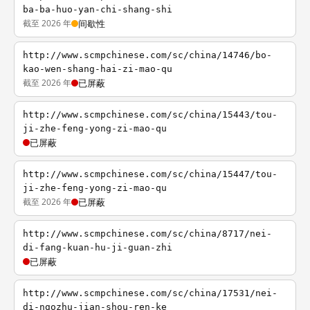
ba-ba-huo-yan-chi-shang-shi
截至 2026 年
间歇性
http://www.scmpchinese.com/sc/china/14746/bo-
kao-wen-shang-hai-zi-mao-qu
截至 2026 年
已屏蔽
http://www.scmpchinese.com/sc/china/15443/tou-
ji-zhe-feng-yong-zi-mao-qu
已屏蔽
http://www.scmpchinese.com/sc/china/15447/tou-
ji-zhe-feng-yong-zi-mao-qu
截至 2026 年
已屏蔽
http://www.scmpchinese.com/sc/china/8717/nei-
di-fang-kuan-hu-ji-guan-zhi
已屏蔽
http://www.scmpchinese.com/sc/china/17531/nei-
di-ngozhu-jian-shou-ren-ke