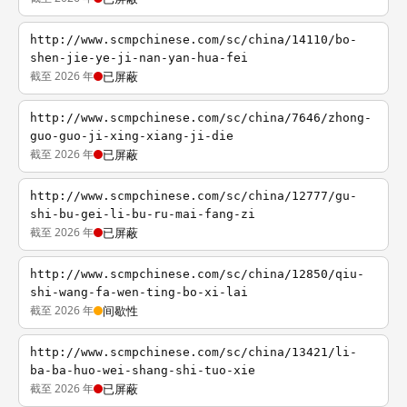
http://www.scmpchinese.com/sc/china/14110/bo-
shen-jie-ye-ji-nan-yan-hua-fei
截至 2026 年
已屏蔽
http://www.scmpchinese.com/sc/china/7646/zhong-
guo-guo-ji-xing-xiang-ji-die
截至 2026 年
已屏蔽
http://www.scmpchinese.com/sc/china/12777/gu-
shi-bu-gei-li-bu-ru-mai-fang-zi
截至 2026 年
已屏蔽
http://www.scmpchinese.com/sc/china/12850/qiu-
shi-wang-fa-wen-ting-bo-xi-lai
截至 2026 年
间歇性
http://www.scmpchinese.com/sc/china/13421/li-
ba-ba-huo-wei-shang-shi-tuo-xie
截至 2026 年
已屏蔽