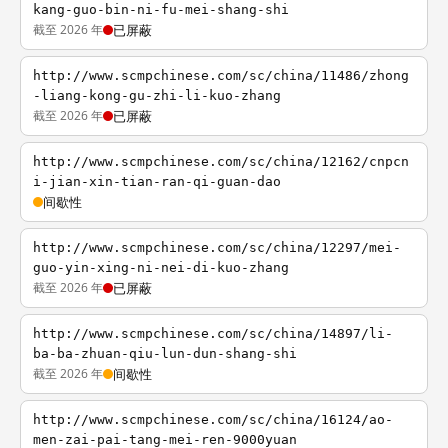
kang-guo-bin-ni-fu-mei-shang-shi
截至 2026 年
已屏蔽
http://www.scmpchinese.com/sc/china/11486/zhong
-liang-kong-gu-zhi-li-kuo-zhang
截至 2026 年
已屏蔽
http://www.scmpchinese.com/sc/china/12162/cnpcn
i-jian-xin-tian-ran-qi-guan-dao
间歇性
http://www.scmpchinese.com/sc/china/12297/mei-
guo-yin-xing-ni-nei-di-kuo-zhang
截至 2026 年
已屏蔽
http://www.scmpchinese.com/sc/china/14897/li-
ba-ba-zhuan-qiu-lun-dun-shang-shi
截至 2026 年
间歇性
http://www.scmpchinese.com/sc/china/16124/ao-
men-zai-pai-tang-mei-ren-9000yuan