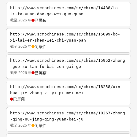
http://www.scmpchinese.com/sc/china/14488/tai-
li-fa-yuan-dao-ge-wei-guo-guan
截至 2026 年
已屏蔽
http://www.scmpchinese.com/sc/china/15099/bo-
xi-lai-er-shen-wei-chi-yuan-pan
截至 2026 年
间歇性
http://www.scmpchinese.com/sc/china/15952/zhong
-guo-zu-tan-fu-bai-zen-gai-ge
截至 2026 年
已屏蔽
http://www.scmpchinese.com/sc/china/18258/xin-
hua-jie-zhang-zi-yi-pi-mei-mei
已屏蔽
http://www.scmpchinese.com/sc/china/10267/zhong
-qing-nu-jing-qing-yuan-bei-ju
截至 2026 年
间歇性