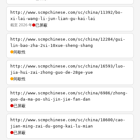
http://www.scmpchinese.com/sc/china/11392/bo-
xi-lai-wang-li-jun-lian-gu-kai-lai
截至 2026 年
已屏蔽
http://www.scmpchinese.com/sc/china/12284/gui-
lin-bao-zha-2si-10xue-sheng-shang
间歇性
http://www.scmpchinese.com/sc/china/16593/luo-
jia-hui-zai-zhong-guo-de-28ge-yue
间歇性
http://www.scmpchinese.com/sc/china/6986/zhong-
guo-da-ma-po-shi-jin-jie-fan-dan
已屏蔽
http://www.scmpchinese.com/sc/china/18600/cao-
jian-ming-zai-du-gong-kai-lu-mian
已屏蔽