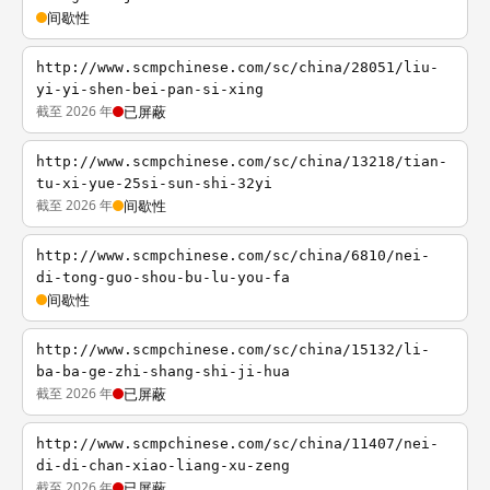
间歇性
http://www.scmpchinese.com/sc/china/28051/liu-
yi-yi-shen-bei-pan-si-xing
截至 2026 年
已屏蔽
http://www.scmpchinese.com/sc/china/13218/tian-
tu-xi-yue-25si-sun-shi-32yi
截至 2026 年
间歇性
http://www.scmpchinese.com/sc/china/6810/nei-
di-tong-guo-shou-bu-lu-you-fa
间歇性
http://www.scmpchinese.com/sc/china/15132/li-
ba-ba-ge-zhi-shang-shi-ji-hua
截至 2026 年
已屏蔽
http://www.scmpchinese.com/sc/china/11407/nei-
di-di-chan-xiao-liang-xu-zeng
截至 2026 年
已屏蔽