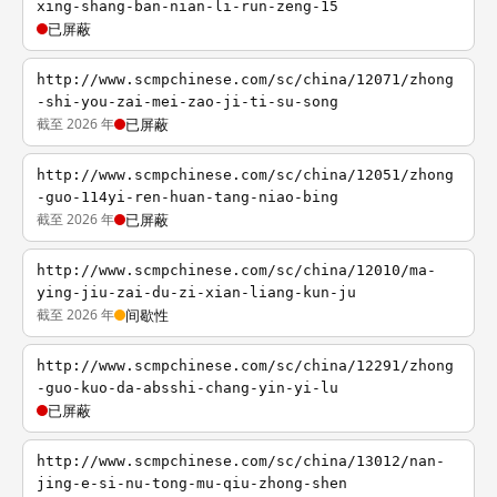
xing-shang-ban-nian-li-run-zeng-15
已屏蔽
http://www.scmpchinese.com/sc/china/12071/zhong
-shi-you-zai-mei-zao-ji-ti-su-song
截至 2026 年
已屏蔽
http://www.scmpchinese.com/sc/china/12051/zhong
-guo-114yi-ren-huan-tang-niao-bing
截至 2026 年
已屏蔽
http://www.scmpchinese.com/sc/china/12010/ma-
ying-jiu-zai-du-zi-xian-liang-kun-ju
截至 2026 年
间歇性
http://www.scmpchinese.com/sc/china/12291/zhong
-guo-kuo-da-absshi-chang-yin-yi-lu
已屏蔽
http://www.scmpchinese.com/sc/china/13012/nan-
jing-e-si-nu-tong-mu-qiu-zhong-shen