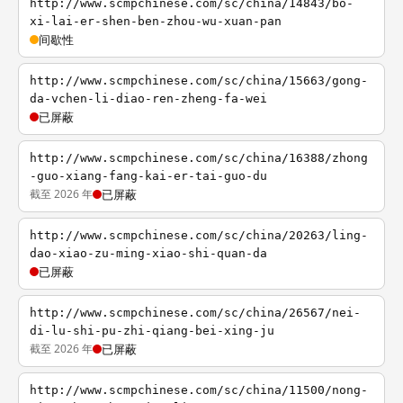
http://www.scmpchinese.com/sc/china/14843/bo-
xi-lai-er-shen-ben-zhou-wu-xuan-pan
间歇性
http://www.scmpchinese.com/sc/china/15663/gong-
da-vchen-li-diao-ren-zheng-fa-wei
已屏蔽
http://www.scmpchinese.com/sc/china/16388/zhong
-guo-xiang-fang-kai-er-tai-guo-du
截至 2026 年
已屏蔽
http://www.scmpchinese.com/sc/china/20263/ling-
dao-xiao-zu-ming-xiao-shi-quan-da
已屏蔽
http://www.scmpchinese.com/sc/china/26567/nei-
di-lu-shi-pu-zhi-qiang-bei-xing-ju
截至 2026 年
已屏蔽
http://www.scmpchinese.com/sc/china/11500/nong-