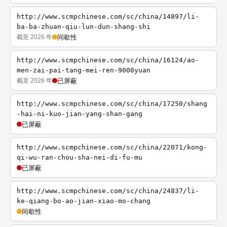
http://www.scmpchinese.com/sc/china/14897/li-
ba-ba-zhuan-qiu-lun-dun-shang-shi
截至 2026 年
间歇性
http://www.scmpchinese.com/sc/china/16124/ao-
men-zai-pai-tang-mei-ren-9000yuan
截至 2026 年
已屏蔽
http://www.scmpchinese.com/sc/china/17250/shang
-hai-ni-kuo-jian-yang-shan-gang
已屏蔽
http://www.scmpchinese.com/sc/china/22071/kong-
qi-wu-ran-chou-sha-nei-di-fu-mu
已屏蔽
http://www.scmpchinese.com/sc/china/24837/li-
ke-qiang-bo-ao-jian-xiao-mo-chang
间歇性