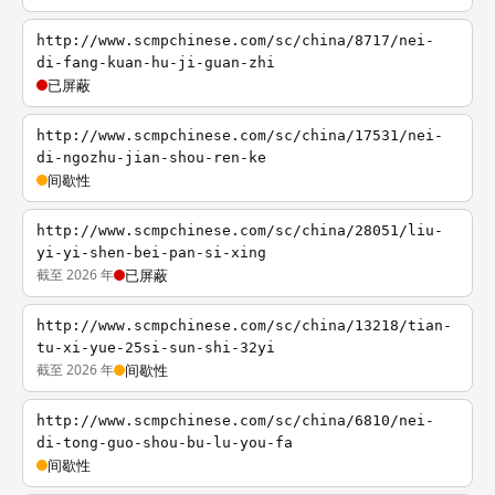
http://www.scmpchinese.com/sc/china/8717/nei-
di-fang-kuan-hu-ji-guan-zhi
已屏蔽
http://www.scmpchinese.com/sc/china/17531/nei-
di-ngozhu-jian-shou-ren-ke
间歇性
http://www.scmpchinese.com/sc/china/28051/liu-
yi-yi-shen-bei-pan-si-xing
截至 2026 年
已屏蔽
http://www.scmpchinese.com/sc/china/13218/tian-
tu-xi-yue-25si-sun-shi-32yi
截至 2026 年
间歇性
http://www.scmpchinese.com/sc/china/6810/nei-
di-tong-guo-shou-bu-lu-you-fa
间歇性