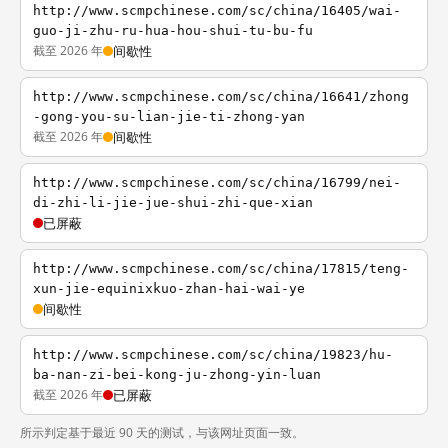
http://www.scmpchinese.com/sc/china/16405/wai-
guo-ji-zhu-ru-hua-hou-shui-tu-bu-fu
截至 2026 年
间歇性
http://www.scmpchinese.com/sc/china/16641/zhong
-gong-you-su-lian-jie-ti-zhong-yan
截至 2026 年
间歇性
http://www.scmpchinese.com/sc/china/16799/nei-
di-zhi-li-jie-jue-shui-zhi-que-xian
已屏蔽
http://www.scmpchinese.com/sc/china/17815/teng-
xun-jie-equinixkuo-zhan-hai-wai-ye
间歇性
http://www.scmpchinese.com/sc/china/19823/hu-
ba-nan-zi-bei-kong-ju-zhong-yin-luan
截至 2026 年
已屏蔽
所示判定基于最近 90 天的测试，与该网址页面一致。