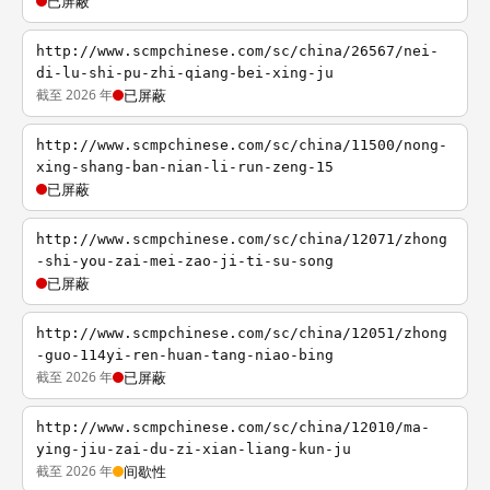
已屏蔽
http://www.scmpchinese.com/sc/china/26567/nei-
di-lu-shi-pu-zhi-qiang-bei-xing-ju
截至 2026 年
已屏蔽
http://www.scmpchinese.com/sc/china/11500/nong-
xing-shang-ban-nian-li-run-zeng-15
已屏蔽
http://www.scmpchinese.com/sc/china/12071/zhong
-shi-you-zai-mei-zao-ji-ti-su-song
已屏蔽
http://www.scmpchinese.com/sc/china/12051/zhong
-guo-114yi-ren-huan-tang-niao-bing
截至 2026 年
已屏蔽
http://www.scmpchinese.com/sc/china/12010/ma-
ying-jiu-zai-du-zi-xian-liang-kun-ju
截至 2026 年
间歇性