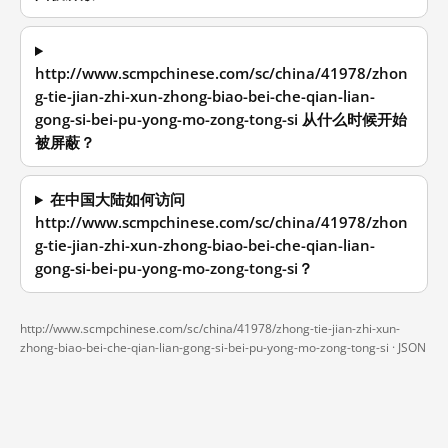
http://www.scmpchinese.com/sc/china/41978/zhon
g-tie-jian-zhi-xun-zhong-biao-bei-che-qian-lian-
gong-si-bei-pu-yong-mo-zong-tong-si 从什么时候开始
被屏蔽？
在中国大陆如何访问
http://www.scmpchinese.com/sc/china/41978/zhon
g-tie-jian-zhi-xun-zhong-biao-bei-che-qian-lian-
gong-si-bei-pu-yong-mo-zong-tong-si？
http://www.scmpchinese.com/sc/china/41978/zhong-tie-jian-zhi-xun-
zhong-biao-bei-che-qian-lian-gong-si-bei-pu-yong-mo-zong-tong-si ·
JSON