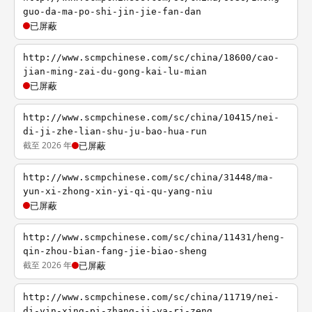
guo-da-ma-po-shi-jin-jie-fan-dan
已屏蔽
http://www.scmpchinese.com/sc/china/18600/cao-
jian-ming-zai-du-gong-kai-lu-mian
已屏蔽
http://www.scmpchinese.com/sc/china/10415/nei-
di-ji-zhe-lian-shu-ju-bao-hua-run
截至 2026 年
已屏蔽
http://www.scmpchinese.com/sc/china/31448/ma-
yun-xi-zhong-xin-yi-qi-qu-yang-niu
已屏蔽
http://www.scmpchinese.com/sc/china/11431/heng-
qin-zhou-bian-fang-jie-biao-sheng
截至 2026 年
已屏蔽
http://www.scmpchinese.com/sc/china/11719/nei-
di-yin-xing-pi-zhang-ji-ya-ri-zeng