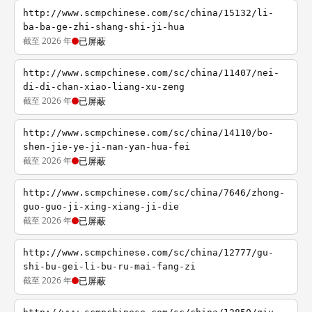
http://www.scmpchinese.com/sc/china/15132/li-
ba-ba-ge-zhi-shang-shi-ji-hua
截至 2026 年
已屏蔽
http://www.scmpchinese.com/sc/china/11407/nei-
di-di-chan-xiao-liang-xu-zeng
截至 2026 年
已屏蔽
http://www.scmpchinese.com/sc/china/14110/bo-
shen-jie-ye-ji-nan-yan-hua-fei
截至 2026 年
已屏蔽
http://www.scmpchinese.com/sc/china/7646/zhong-
guo-guo-ji-xing-xiang-ji-die
截至 2026 年
已屏蔽
http://www.scmpchinese.com/sc/china/12777/gu-
shi-bu-gei-li-bu-ru-mai-fang-zi
截至 2026 年
已屏蔽