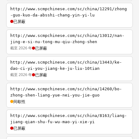
http://www.scmpchinese.com/sc/china/12291/zhong
-guo-kuo-da-absshi-chang-yin-yi-lu
已屏蔽
http://www.scmpchinese.com/sc/china/13012/nan-
jing-e-si-nu-tong-mu-qiu-zhong-shen
截至 2026 年
已屏蔽
http://www.scmpchinese.com/sc/china/13443/ke-
dao-ci-yi-you-jiang-ke-ju-liu-10tian
截至 2026 年
已屏蔽
http://www.scmpchinese.com/sc/china/14260/bo-
zhong-shen-liang-yue-nei-you-jie-guo
间歇性
http://www.scmpchinese.com/sc/china/8163/liang-
jiang-qian-shu-fu-wu-mao-yi-xie-yi
已屏蔽