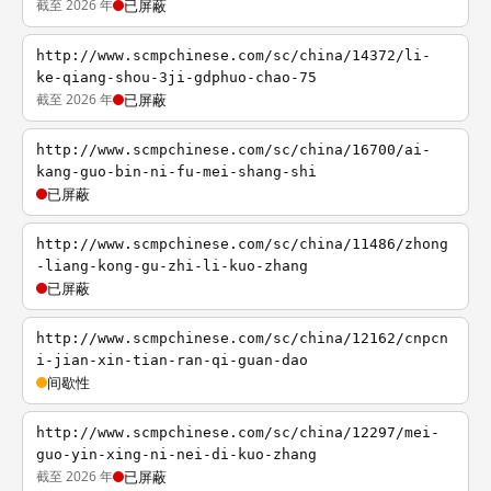
截至 2026 年
已屏蔽
http://www.scmpchinese.com/sc/china/14372/li-
ke-qiang-shou-3ji-gdphuo-chao-75
截至 2026 年
已屏蔽
http://www.scmpchinese.com/sc/china/16700/ai-
kang-guo-bin-ni-fu-mei-shang-shi
已屏蔽
http://www.scmpchinese.com/sc/china/11486/zhong
-liang-kong-gu-zhi-li-kuo-zhang
已屏蔽
http://www.scmpchinese.com/sc/china/12162/cnpcn
i-jian-xin-tian-ran-qi-guan-dao
间歇性
http://www.scmpchinese.com/sc/china/12297/mei-
guo-yin-xing-ni-nei-di-kuo-zhang
截至 2026 年
已屏蔽