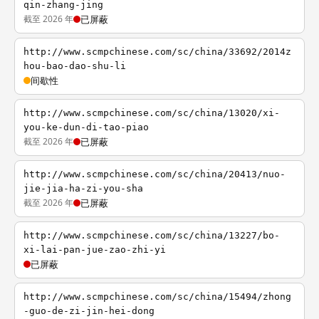
qin-zhang-jing
截至 2026 年
已屏蔽
http://www.scmpchinese.com/sc/china/33692/2014z
hou-bao-dao-shu-li
间歇性
http://www.scmpchinese.com/sc/china/13020/xi-
you-ke-dun-di-tao-piao
截至 2026 年
已屏蔽
http://www.scmpchinese.com/sc/china/20413/nuo-
jie-jia-ha-zi-you-sha
截至 2026 年
已屏蔽
http://www.scmpchinese.com/sc/china/13227/bo-
xi-lai-pan-jue-zao-zhi-yi
已屏蔽
http://www.scmpchinese.com/sc/china/15494/zhong
-guo-de-zi-jin-hei-dong