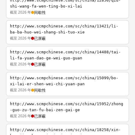
http://www.scmpchinese.com/sc/china/12850/qiu-
shi-wang-fa-wen-ting-bo-xi-lai
截至 2026 年
间歇性
http://www.scmpchinese.com/sc/china/13421/li-
ba-ba-huo-wei-shang-shi-tuo-xie
截至 2026 年
已屏蔽
http://www.scmpchinese.com/sc/china/14488/tai-
li-fa-yuan-dao-ge-wei-guo-guan
截至 2026 年
已屏蔽
http://www.scmpchinese.com/sc/china/15099/bo-
xi-lai-er-shen-wei-chi-yuan-pan
截至 2026 年
间歇性
http://www.scmpchinese.com/sc/china/15952/zhong
-guo-zu-tan-fu-bai-zen-gai-ge
截至 2026 年
已屏蔽
http://www.scmpchinese.com/sc/china/18258/xin-