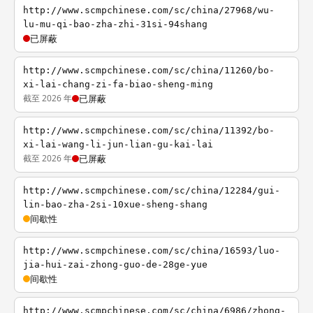
http://www.scmpchinese.com/sc/china/27968/wu-
lu-mu-qi-bao-zha-zhi-31si-94shang
已屏蔽
http://www.scmpchinese.com/sc/china/11260/bo-
xi-lai-chang-zi-fa-biao-sheng-ming
截至 2026 年
已屏蔽
http://www.scmpchinese.com/sc/china/11392/bo-
xi-lai-wang-li-jun-lian-gu-kai-lai
截至 2026 年
已屏蔽
http://www.scmpchinese.com/sc/china/12284/gui-
lin-bao-zha-2si-10xue-sheng-shang
间歇性
http://www.scmpchinese.com/sc/china/16593/luo-
jia-hui-zai-zhong-guo-de-28ge-yue
间歇性
http://www.scmpchinese.com/sc/china/6986/zhong-