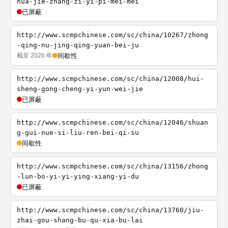
hua-jie-zhang-zi-yi-pi-mei-mei
已屏蔽
http://www.scmpchinese.com/sc/china/10267/zhong
-qing-nu-jing-qing-yuan-bei-ju
截至 2026 年
间歇性
http://www.scmpchinese.com/sc/china/12008/hui-
sheng-gong-cheng-yi-yun-wei-jie
已屏蔽
http://www.scmpchinese.com/sc/china/12046/shuan
g-gui-nue-si-liu-ren-bei-qi-su
间歇性
http://www.scmpchinese.com/sc/china/13156/zhong
-lun-bo-yi-yi-ying-xiang-yi-du
已屏蔽
http://www.scmpchinese.com/sc/china/13760/jiu-
zhai-gou-shang-bu-qu-xia-bu-lai