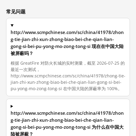
常见问题
http://www.scmpchinese.com/sc/china/41978/zhon
g-tie-jian-zhi-xun-zhong-biao-bei-che-qian-lian-
gong-si-bei-pu-yong-mo-zong-tong-si 现在在中国大陆
被屏蔽吗？
根据 GreatFire 对防火长城的实时测量，截至 2026-07-25 的
最近一次测试，
http://www.scmpchinese.com/sc/china/41978/zhong-tie-
jian-zhi-xun-zhong-biao-bei-che-qian-lian-gong-si-bei-
pu-yong-mo-zong-tong-si 在中国大陆的屏蔽率为 100%。
http://www.scmpchinese.com/sc/china/41978/zhon
g-tie-jian-zhi-xun-zhong-biao-bei-che-qian-lian-
gong-si-bei-pu-yong-mo-zong-tong-si 为什么在中国大
陆被屏蔽？