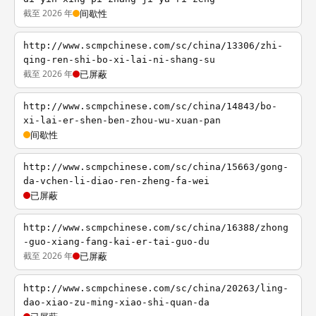
截至 2026 年
间歇性
http://www.scmpchinese.com/sc/china/13306/zhi-
qing-ren-shi-bo-xi-lai-ni-shang-su
截至 2026 年
已屏蔽
http://www.scmpchinese.com/sc/china/14843/bo-
xi-lai-er-shen-ben-zhou-wu-xuan-pan
间歇性
http://www.scmpchinese.com/sc/china/15663/gong-
da-vchen-li-diao-ren-zheng-fa-wei
已屏蔽
http://www.scmpchinese.com/sc/china/16388/zhong
-guo-xiang-fang-kai-er-tai-guo-du
截至 2026 年
已屏蔽
http://www.scmpchinese.com/sc/china/20263/ling-
dao-xiao-zu-ming-xiao-shi-quan-da