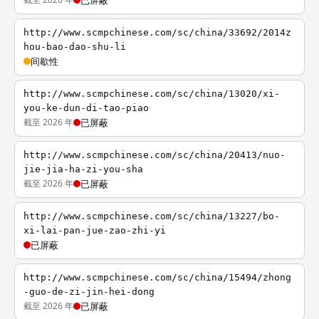
已屏蔽
http://www.scmpchinese.com/sc/china/33692/2014z
hou-bao-dao-shu-li
间歇性
http://www.scmpchinese.com/sc/china/13020/xi-
you-ke-dun-di-tao-piao
截至 2026 年
已屏蔽
http://www.scmpchinese.com/sc/china/20413/nuo-
jie-jia-ha-zi-you-sha
截至 2026 年
已屏蔽
http://www.scmpchinese.com/sc/china/13227/bo-
xi-lai-pan-jue-zao-zhi-yi
已屏蔽
http://www.scmpchinese.com/sc/china/15494/zhong
-guo-de-zi-jin-hei-dong
截至 2026 年
已屏蔽