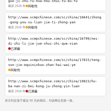
guo-ji-zhu-ru-hua-hou-shui-tu-bu-fu
截至 2026 年
间歇性
http://www.scmpchinese.com/sc/china/16641/zhong
-gong-you-su-lian-jie-ti-zhong-yan
截至 2026 年
间歇性
http://www.scmpchinese.com/sc/china/16799/nei-
di-zhi-li-jie-jue-shui-zhi-que-xian
已屏蔽
http://www.scmpchinese.com/sc/china/17815/teng-
xun-jie-equinixkuo-zhan-hai-wai-ye
间歇性
http://www.scmpchinese.com/sc/china/19823/hu-
ba-nan-zi-bei-kong-ju-zhong-yin-luan
截至 2026 年
已屏蔽
所示判定基于最近 90 天的测试，与该网址页面一致。