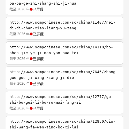
ba-ba-ge-zhi-shang-shi-ji-hua
截至 2026 年
已屏蔽
http://www.scmpchinese.com/sc/china/11407/nei-
di-di-chan-xiao-liang-xu-zeng
截至 2026 年
已屏蔽
http://www.scmpchinese.com/sc/china/14110/bo-
shen-jie-ye-ji-nan-yan-hua-fei
截至 2026 年
已屏蔽
http://www.scmpchinese.com/sc/china/7646/zhong-
guo-guo-ji-xing-xiang-ji-die
截至 2026 年
已屏蔽
http://www.scmpchinese.com/sc/china/12777/gu-
shi-bu-gei-li-bu-ru-mai-fang-zi
截至 2026 年
已屏蔽
http://www.scmpchinese.com/sc/china/12850/qiu-
shi-wang-fa-wen-ting-bo-xi-lai