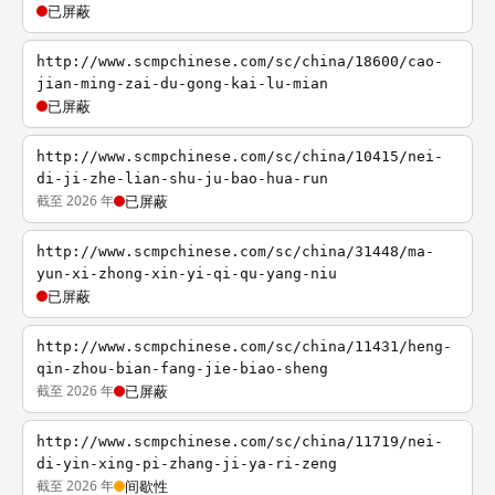
已屏蔽
http://www.scmpchinese.com/sc/china/18600/cao-
jian-ming-zai-du-gong-kai-lu-mian
已屏蔽
http://www.scmpchinese.com/sc/china/10415/nei-
di-ji-zhe-lian-shu-ju-bao-hua-run
截至 2026 年
已屏蔽
http://www.scmpchinese.com/sc/china/31448/ma-
yun-xi-zhong-xin-yi-qi-qu-yang-niu
已屏蔽
http://www.scmpchinese.com/sc/china/11431/heng-
qin-zhou-bian-fang-jie-biao-sheng
截至 2026 年
已屏蔽
http://www.scmpchinese.com/sc/china/11719/nei-
di-yin-xing-pi-zhang-ji-ya-ri-zeng
截至 2026 年
间歇性