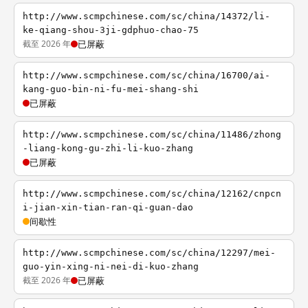
http://www.scmpchinese.com/sc/china/14372/li-
ke-qiang-shou-3ji-gdphuo-chao-75
截至 2026 年
已屏蔽
http://www.scmpchinese.com/sc/china/16700/ai-
kang-guo-bin-ni-fu-mei-shang-shi
已屏蔽
http://www.scmpchinese.com/sc/china/11486/zhong
-liang-kong-gu-zhi-li-kuo-zhang
已屏蔽
http://www.scmpchinese.com/sc/china/12162/cnpcn
i-jian-xin-tian-ran-qi-guan-dao
间歇性
http://www.scmpchinese.com/sc/china/12297/mei-
guo-yin-xing-ni-nei-di-kuo-zhang
截至 2026 年
已屏蔽