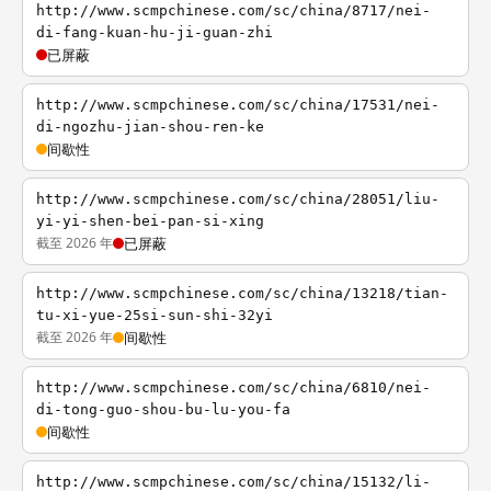
http://www.scmpchinese.com/sc/china/8717/nei-
di-fang-kuan-hu-ji-guan-zhi
已屏蔽
http://www.scmpchinese.com/sc/china/17531/nei-
di-ngozhu-jian-shou-ren-ke
间歇性
http://www.scmpchinese.com/sc/china/28051/liu-
yi-yi-shen-bei-pan-si-xing
截至 2026 年
已屏蔽
http://www.scmpchinese.com/sc/china/13218/tian-
tu-xi-yue-25si-sun-shi-32yi
截至 2026 年
间歇性
http://www.scmpchinese.com/sc/china/6810/nei-
di-tong-guo-shou-bu-lu-you-fa
间歇性
http://www.scmpchinese.com/sc/china/15132/li-