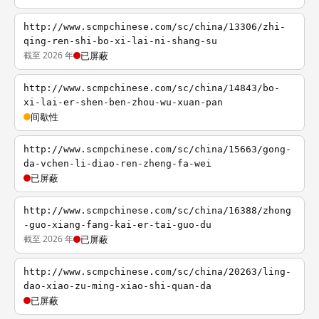
http://www.scmpchinese.com/sc/china/13306/zhi-
qing-ren-shi-bo-xi-lai-ni-shang-su
截至 2026 年
已屏蔽
http://www.scmpchinese.com/sc/china/14843/bo-
xi-lai-er-shen-ben-zhou-wu-xuan-pan
间歇性
http://www.scmpchinese.com/sc/china/15663/gong-
da-vchen-li-diao-ren-zheng-fa-wei
已屏蔽
http://www.scmpchinese.com/sc/china/16388/zhong
-guo-xiang-fang-kai-er-tai-guo-du
截至 2026 年
已屏蔽
http://www.scmpchinese.com/sc/china/20263/ling-
dao-xiao-zu-ming-xiao-shi-quan-da
已屏蔽