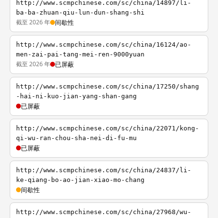
http://www.scmpchinese.com/sc/china/14897/li-
ba-ba-zhuan-qiu-lun-dun-shang-shi
截至 2026 年
间歇性
http://www.scmpchinese.com/sc/china/16124/ao-
men-zai-pai-tang-mei-ren-9000yuan
截至 2026 年
已屏蔽
http://www.scmpchinese.com/sc/china/17250/shang
-hai-ni-kuo-jian-yang-shan-gang
已屏蔽
http://www.scmpchinese.com/sc/china/22071/kong-
qi-wu-ran-chou-sha-nei-di-fu-mu
已屏蔽
http://www.scmpchinese.com/sc/china/24837/li-
ke-qiang-bo-ao-jian-xiao-mo-chang
间歇性
http://www.scmpchinese.com/sc/china/27968/wu-