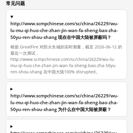
常见问题
http://www.scmpchinese.com/sc/china/26229/wu-
lu-mu-qi-huo-che-zhan-jin-wan-fa-sheng-bao-zha-
50yu-ren-shou-shang 现在在中国大陆被屏蔽吗？
根据 GreatFire 对防火长城的实时测量，截至 2026-06-12 的
最近一次测试，
http://www.scmpchinese.com/sc/china/26229/wu-lu-
mu-qi-huo-che-zhan-jin-wan-fa-sheng-bao-zha-50yu-
ren-shou-shang 在中国大陆100% disrupted。
http://www.scmpchinese.com/sc/china/26229/wu-
lu-mu-qi-huo-che-zhan-jin-wan-fa-sheng-bao-zha-
50yu-ren-shou-shang 为什么在中国大陆被屏蔽？