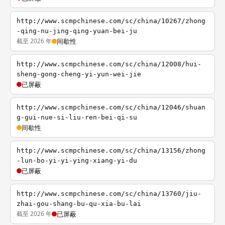
http://www.scmpchinese.com/sc/china/10267/zhong
-qing-nu-jing-qing-yuan-bei-ju
截至 2026 年
间歇性
http://www.scmpchinese.com/sc/china/12008/hui-
sheng-gong-cheng-yi-yun-wei-jie
已屏蔽
http://www.scmpchinese.com/sc/china/12046/shuan
g-gui-nue-si-liu-ren-bei-qi-su
间歇性
http://www.scmpchinese.com/sc/china/13156/zhong
-lun-bo-yi-yi-ying-xiang-yi-du
已屏蔽
http://www.scmpchinese.com/sc/china/13760/jiu-
zhai-gou-shang-bu-qu-xia-bu-lai
截至 2026 年
已屏蔽