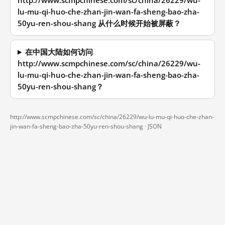
http://www.scmpchinese.com/sc/china/26229/wu-
lu-mu-qi-huo-che-zhan-jin-wan-fa-sheng-bao-zha-
50yu-ren-shou-shang 从什么时候开始被屏蔽？
在中国大陆如何访问
http://www.scmpchinese.com/sc/china/26229/wu-
lu-mu-qi-huo-che-zhan-jin-wan-fa-sheng-bao-zha-
50yu-ren-shou-shang？
http://www.scmpchinese.com/sc/china/26229/wu-lu-mu-qi-huo-che-zhan-
jin-wan-fa-sheng-bao-zha-50yu-ren-shou-shang ·
JSON