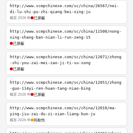
http://www.scmpchinese.com/sc/china/26567/nei-
di-lu-shi-pu-zhi-qiang-bei-xing-ju
截至 2026 年
已屏蔽
http://www.scmpchinese.com/sc/china/11500/nong-
xing-shang-ban-nian-li-run-zeng-15
已屏蔽
http://www.scmpchinese.com/sc/china/12071/zhong
-shi-you-zai-mei-zao-ji-ti-su-song
已屏蔽
http://www.scmpchinese.com/sc/china/12051/zhong
-guo-114yi-ren-huan-tang-niao-bing
截至 2026 年
已屏蔽
http://www.scmpchinese.com/sc/china/12010/ma-
ying-jiu-zai-du-zi-xian-liang-kun-ju
截至 2026 年
间歇性