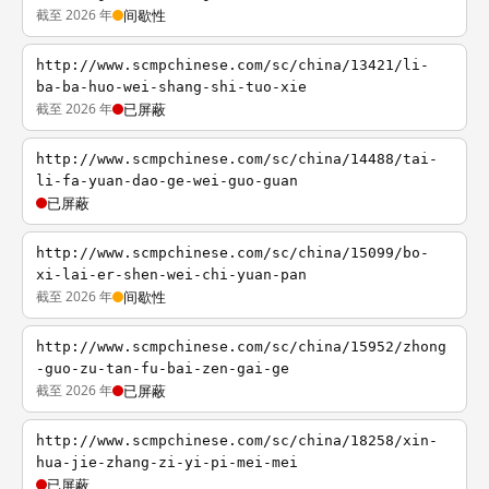
截至 2026 年
间歇性
http://www.scmpchinese.com/sc/china/13421/li-
ba-ba-huo-wei-shang-shi-tuo-xie
截至 2026 年
已屏蔽
http://www.scmpchinese.com/sc/china/14488/tai-
li-fa-yuan-dao-ge-wei-guo-guan
已屏蔽
http://www.scmpchinese.com/sc/china/15099/bo-
xi-lai-er-shen-wei-chi-yuan-pan
截至 2026 年
间歇性
http://www.scmpchinese.com/sc/china/15952/zhong
-guo-zu-tan-fu-bai-zen-gai-ge
截至 2026 年
已屏蔽
http://www.scmpchinese.com/sc/china/18258/xin-
hua-jie-zhang-zi-yi-pi-mei-mei
已屏蔽