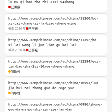
lu-mu-qi-bao-zha-zhi-31si-94shang
已屏蔽
http://www.scmpchinese.com/sc/china/11260/bo-
xi-lai-chang-zi-fa-biao-sheng-ming
截至 2026 年
已屏蔽
http://www.scmpchinese.com/sc/china/11392/bo-
xi-lai-wang-li-jun-lian-gu-kai-lai
截至 2026 年
已屏蔽
http://www.scmpchinese.com/sc/china/12284/gui-
lin-bao-zha-2si-10xue-sheng-shang
间歇性
http://www.scmpchinese.com/sc/china/16593/luo-
jia-hui-zai-zhong-guo-de-28ge-yue
间歇性
http://www.scmpchinese.com/sc/china/6986/zhong-
guo-da-ma-po-shi-jin-jie-fan-dan