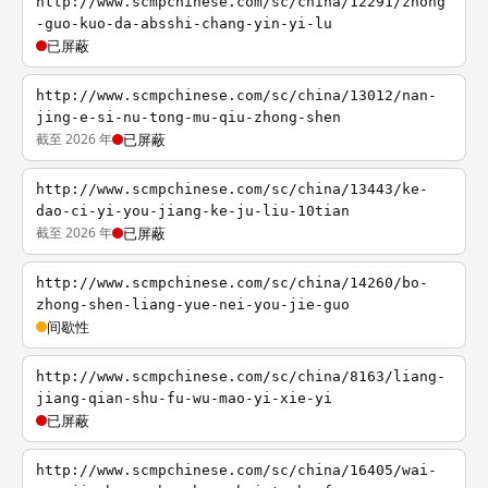
http://www.scmpchinese.com/sc/china/12291/zhong
-guo-kuo-da-absshi-chang-yin-yi-lu
已屏蔽
http://www.scmpchinese.com/sc/china/13012/nan-
jing-e-si-nu-tong-mu-qiu-zhong-shen
截至 2026 年
已屏蔽
http://www.scmpchinese.com/sc/china/13443/ke-
dao-ci-yi-you-jiang-ke-ju-liu-10tian
截至 2026 年
已屏蔽
http://www.scmpchinese.com/sc/china/14260/bo-
zhong-shen-liang-yue-nei-you-jie-guo
间歇性
http://www.scmpchinese.com/sc/china/8163/liang-
jiang-qian-shu-fu-wu-mao-yi-xie-yi
已屏蔽
http://www.scmpchinese.com/sc/china/16405/wai-