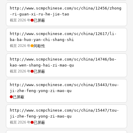
http://www.scmpchinese.com/sc/china/12456/zhong
-ri-guan-xi-ru-he-jie-tao
截至 2026 年
已屏蔽
http://www.scmpchinese.com/sc/china/12617/li-
ba-ba-huo-yan-chi-shang-shi
截至 2026 年
间歇性
http://www.scmpchinese.com/sc/china/14746/bo-
kao-wen-shang-hai-zi-mao-qu
截至 2026 年
已屏蔽
http://www.scmpchinese.com/sc/china/15443/tou-
ji-zhe-feng-yong-zi-mao-qu
已屏蔽
http://www.scmpchinese.com/sc/china/15447/tou-
ji-zhe-feng-yong-zi-mao-qu
截至 2026 年
已屏蔽