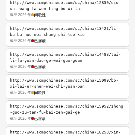
http://www.scmpchinese.com/sc/china/12850/qiu-
shi-wang-fa-wen-ting-bo-xi-lai
截至 2026 年
间歇性
http://www.scmpchinese.com/sc/china/13421/li-
ba-ba-huo-wei-shang-shi-tuo-xie
截至 2026 年
已屏蔽
http://www.scmpchinese.com/sc/china/14488/tai-
li-fa-yuan-dao-ge-wei-guo-guan
截至 2026 年
已屏蔽
http://www.scmpchinese.com/sc/china/15099/bo-
xi-lai-er-shen-wei-chi-yuan-pan
截至 2026 年
间歇性
http://www.scmpchinese.com/sc/china/15952/zhong
-guo-zu-tan-fu-bai-zen-gai-ge
截至 2026 年
已屏蔽
http://www.scmpchinese.com/sc/china/18258/xin-