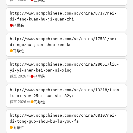
http://www.scmpchinese.com/sc/china/8717/nei-
di-fang-kuan-hu-ji-guan-zhi
已屏蔽
http://www.scmpchinese.com/sc/china/17531/nei-
di-ngozhu-jian-shou-ren-ke
间歇性
http://www.scmpchinese.com/sc/china/28051/liu-
yi-yi-shen-bei-pan-si-xing
截至 2026 年
已屏蔽
http://www.scmpchinese.com/sc/china/13218/tian-
tu-xi-yue-25si-sun-shi-32yi
截至 2026 年
间歇性
http://www.scmpchinese.com/sc/china/6810/nei-
di-tong-guo-shou-bu-lu-you-fa
间歇性