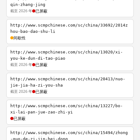
qin-zhang-jing
截至 2026 年
已屏蔽
http://www.scmpchinese.com/sc/china/33692/2014z
hou-bao-dao-shu-li
间歇性
http://www.scmpchinese.com/sc/china/13020/xi-
you-ke-dun-di-tao-piao
截至 2026 年
已屏蔽
http://www.scmpchinese.com/sc/china/20413/nuo-
jie-jia-ha-zi-you-sha
截至 2026 年
已屏蔽
http://www.scmpchinese.com/sc/china/13227/bo-
xi-lai-pan-jue-zao-zhi-yi
已屏蔽
http://www.scmpchinese.com/sc/china/15494/zhong
-guo-de-zi-jin-hei-dong