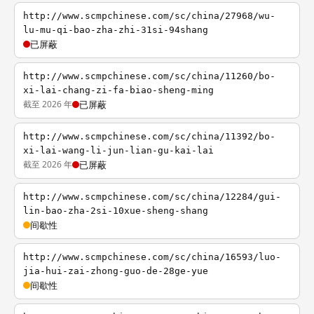
http://www.scmpchinese.com/sc/china/27968/wu-
lu-mu-qi-bao-zha-zhi-31si-94shang
已屏蔽
http://www.scmpchinese.com/sc/china/11260/bo-
xi-lai-chang-zi-fa-biao-sheng-ming
截至 2026 年
已屏蔽
http://www.scmpchinese.com/sc/china/11392/bo-
xi-lai-wang-li-jun-lian-gu-kai-lai
截至 2026 年
已屏蔽
http://www.scmpchinese.com/sc/china/12284/gui-
lin-bao-zha-2si-10xue-sheng-shang
间歇性
http://www.scmpchinese.com/sc/china/16593/luo-
jia-hui-zai-zhong-guo-de-28ge-yue
间歇性