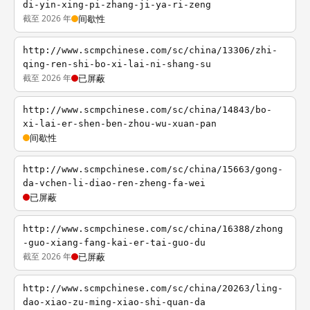
di-yin-xing-pi-zhang-ji-ya-ri-zeng
截至 2026 年
间歇性
http://www.scmpchinese.com/sc/china/13306/zhi-
qing-ren-shi-bo-xi-lai-ni-shang-su
截至 2026 年
已屏蔽
http://www.scmpchinese.com/sc/china/14843/bo-
xi-lai-er-shen-ben-zhou-wu-xuan-pan
间歇性
http://www.scmpchinese.com/sc/china/15663/gong-
da-vchen-li-diao-ren-zheng-fa-wei
已屏蔽
http://www.scmpchinese.com/sc/china/16388/zhong
-guo-xiang-fang-kai-er-tai-guo-du
截至 2026 年
已屏蔽
http://www.scmpchinese.com/sc/china/20263/ling-
dao-xiao-zu-ming-xiao-shi-quan-da