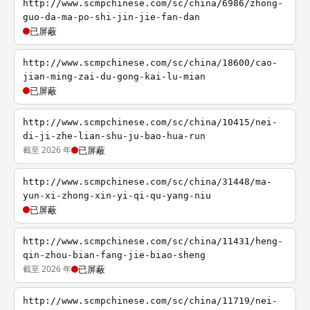
http://www.scmpchinese.com/sc/china/6986/zhong-
guo-da-ma-po-shi-jin-jie-fan-dan
已屏蔽
http://www.scmpchinese.com/sc/china/18600/cao-
jian-ming-zai-du-gong-kai-lu-mian
已屏蔽
http://www.scmpchinese.com/sc/china/10415/nei-
di-ji-zhe-lian-shu-ju-bao-hua-run
截至 2026 年
已屏蔽
http://www.scmpchinese.com/sc/china/31448/ma-
yun-xi-zhong-xin-yi-qi-qu-yang-niu
已屏蔽
http://www.scmpchinese.com/sc/china/11431/heng-
qin-zhou-bian-fang-jie-biao-sheng
截至 2026 年
已屏蔽
http://www.scmpchinese.com/sc/china/11719/nei-