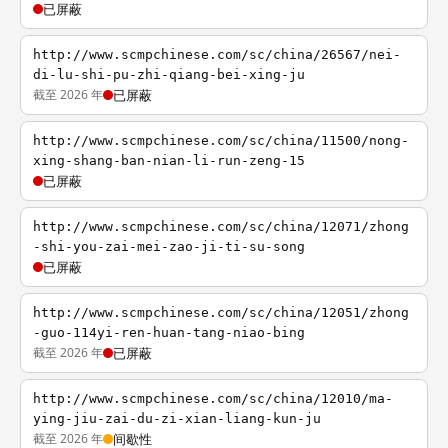
已屏蔽
http://www.scmpchinese.com/sc/china/26567/nei-
di-lu-shi-pu-zhi-qiang-bei-xing-ju
截至 2026 年
已屏蔽
http://www.scmpchinese.com/sc/china/11500/nong-
xing-shang-ban-nian-li-run-zeng-15
已屏蔽
http://www.scmpchinese.com/sc/china/12071/zhong
-shi-you-zai-mei-zao-ji-ti-su-song
已屏蔽
http://www.scmpchinese.com/sc/china/12051/zhong
-guo-114yi-ren-huan-tang-niao-bing
截至 2026 年
已屏蔽
http://www.scmpchinese.com/sc/china/12010/ma-
ying-jiu-zai-du-zi-xian-liang-kun-ju
截至 2026 年
间歇性