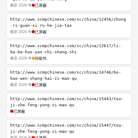
截至 2026 年
已屏蔽
http://www.scmpchinese.com/sc/china/12456/zhong
-ri-guan-xi-ru-he-jie-tao
截至 2026 年
已屏蔽
http://www.scmpchinese.com/sc/china/12617/li-
ba-ba-huo-yan-chi-shang-shi
截至 2026 年
间歇性
http://www.scmpchinese.com/sc/china/14746/bo-
kao-wen-shang-hai-zi-mao-qu
截至 2026 年
已屏蔽
http://www.scmpchinese.com/sc/china/15443/tou-
ji-zhe-feng-yong-zi-mao-qu
已屏蔽
http://www.scmpchinese.com/sc/china/15447/tou-
ji-zhe-feng-yong-zi-mao-qu
截至 2026 年
已屏蔽