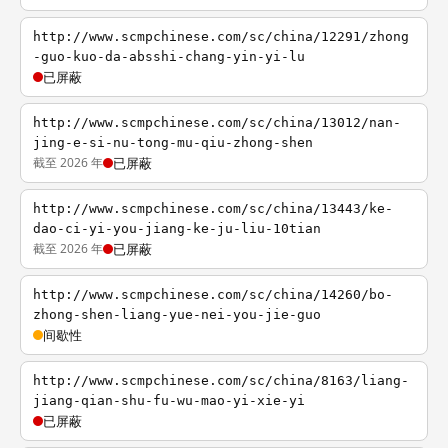
http://www.scmpchinese.com/sc/china/12291/zhong
-guo-kuo-da-absshi-chang-yin-yi-lu
已屏蔽
http://www.scmpchinese.com/sc/china/13012/nan-
jing-e-si-nu-tong-mu-qiu-zhong-shen
截至 2026 年
已屏蔽
http://www.scmpchinese.com/sc/china/13443/ke-
dao-ci-yi-you-jiang-ke-ju-liu-10tian
截至 2026 年
已屏蔽
http://www.scmpchinese.com/sc/china/14260/bo-
zhong-shen-liang-yue-nei-you-jie-guo
间歇性
http://www.scmpchinese.com/sc/china/8163/liang-
jiang-qian-shu-fu-wu-mao-yi-xie-yi
已屏蔽