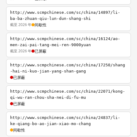
http://www.scmpchinese.com/sc/china/14897/li-
ba-ba-zhuan-qiu-lun-dun-shang-shi
截至 2026 年
间歇性
http://www.scmpchinese.com/sc/china/16124/ao-
men-zai-pai-tang-mei-ren-9000yuan
截至 2026 年
已屏蔽
http://www.scmpchinese.com/sc/china/17250/shang
-hai-ni-kuo-jian-yang-shan-gang
已屏蔽
http://www.scmpchinese.com/sc/china/22071/kong-
qi-wu-ran-chou-sha-nei-di-fu-mu
已屏蔽
http://www.scmpchinese.com/sc/china/24837/li-
ke-qiang-bo-ao-jian-xiao-mo-chang
间歇性