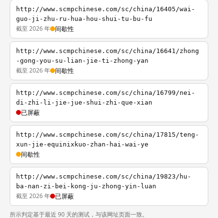
http://www.scmpchinese.com/sc/china/16405/wai-
guo-ji-zhu-ru-hua-hou-shui-tu-bu-fu
截至 2026 年
间歇性
http://www.scmpchinese.com/sc/china/16641/zhong
-gong-you-su-lian-jie-ti-zhong-yan
截至 2026 年
间歇性
http://www.scmpchinese.com/sc/china/16799/nei-
di-zhi-li-jie-jue-shui-zhi-que-xian
已屏蔽
http://www.scmpchinese.com/sc/china/17815/teng-
xun-jie-equinixkuo-zhan-hai-wai-ye
间歇性
http://www.scmpchinese.com/sc/china/19823/hu-
ba-nan-zi-bei-kong-ju-zhong-yin-luan
截至 2026 年
已屏蔽
所示判定基于最近 90 天的测试，与该网址页面一致。