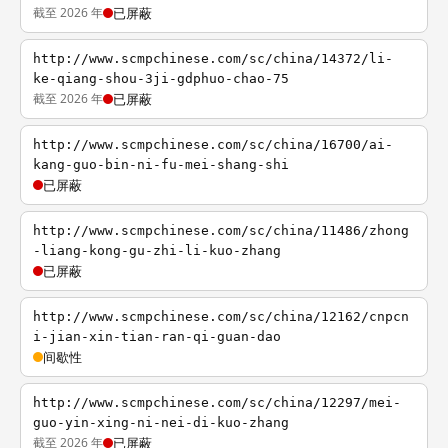
截至 2026 年
已屏蔽
http://www.scmpchinese.com/sc/china/14372/li-
ke-qiang-shou-3ji-gdphuo-chao-75
截至 2026 年
已屏蔽
http://www.scmpchinese.com/sc/china/16700/ai-
kang-guo-bin-ni-fu-mei-shang-shi
已屏蔽
http://www.scmpchinese.com/sc/china/11486/zhong
-liang-kong-gu-zhi-li-kuo-zhang
已屏蔽
http://www.scmpchinese.com/sc/china/12162/cnpcn
i-jian-xin-tian-ran-qi-guan-dao
间歇性
http://www.scmpchinese.com/sc/china/12297/mei-
guo-yin-xing-ni-nei-di-kuo-zhang
截至 2026 年
已屏蔽