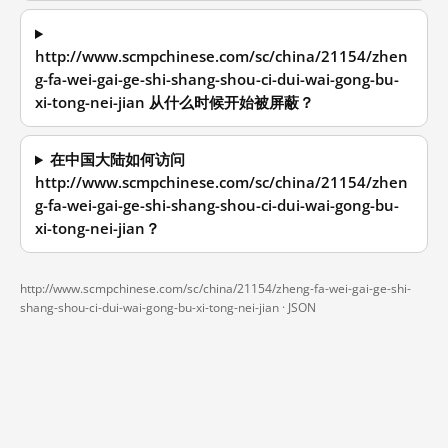
http://www.scmpchinese.com/sc/china/21154/zhen
g-fa-wei-gai-ge-shi-shang-shou-ci-dui-wai-gong-bu-
xi-tong-nei-jian 从什么时候开始被屏蔽？
在中国大陆如何访问
http://www.scmpchinese.com/sc/china/21154/zhen
g-fa-wei-gai-ge-shi-shang-shou-ci-dui-wai-gong-bu-
xi-tong-nei-jian？
http://www.scmpchinese.com/sc/china/21154/zheng-fa-wei-gai-ge-shi-
shang-shou-ci-dui-wai-gong-bu-xi-tong-nei-jian ·
JSON