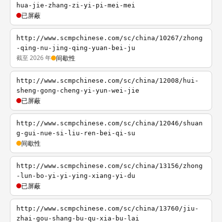
hua-jie-zhang-zi-yi-pi-mei-mei
已屏蔽
http://www.scmpchinese.com/sc/china/10267/zhong
-qing-nu-jing-qing-yuan-bei-ju
截至 2026 年
间歇性
http://www.scmpchinese.com/sc/china/12008/hui-
sheng-gong-cheng-yi-yun-wei-jie
已屏蔽
http://www.scmpchinese.com/sc/china/12046/shuan
g-gui-nue-si-liu-ren-bei-qi-su
间歇性
http://www.scmpchinese.com/sc/china/13156/zhong
-lun-bo-yi-yi-ying-xiang-yi-du
已屏蔽
http://www.scmpchinese.com/sc/china/13760/jiu-
zhai-gou-shang-bu-qu-xia-bu-lai