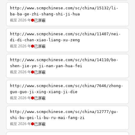
http://www.scmpchinese.com/sc/china/15132/li-
ba-ba-ge-zhi-shang-shi-ji-hua
截至 2026 年
已屏蔽
http://www.scmpchinese.com/sc/china/11407/nei-
di-di-chan-xiao-liang-xu-zeng
截至 2026 年
已屏蔽
http://www.scmpchinese.com/sc/china/14110/bo-
shen-jie-ye-ji-nan-yan-hua-fei
截至 2026 年
已屏蔽
http://www.scmpchinese.com/sc/china/7646/zhong-
guo-guo-ji-xing-xiang-ji-die
截至 2026 年
已屏蔽
http://www.scmpchinese.com/sc/china/12777/gu-
shi-bu-gei-li-bu-ru-mai-fang-zi
截至 2026 年
已屏蔽