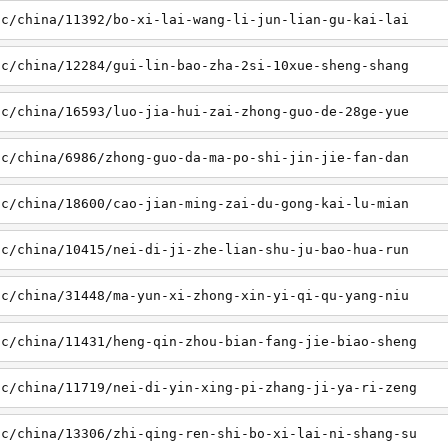
sc/china/11392/bo-xi-lai-wang-li-jun-lian-gu-kai-lai
sc/china/12284/gui-lin-bao-zha-2si-10xue-sheng-shang
sc/china/16593/luo-jia-hui-zai-zhong-guo-de-28ge-yue
sc/china/6986/zhong-guo-da-ma-po-shi-jin-jie-fan-dan
sc/china/18600/cao-jian-ming-zai-du-gong-kai-lu-mian
sc/china/10415/nei-di-ji-zhe-lian-shu-ju-bao-hua-run
sc/china/31448/ma-yun-xi-zhong-xin-yi-qi-qu-yang-niu
sc/china/11431/heng-qin-zhou-bian-fang-jie-biao-sheng
sc/china/11719/nei-di-yin-xing-pi-zhang-ji-ya-ri-zeng
sc/china/13306/zhi-qing-ren-shi-bo-xi-lai-ni-shang-su