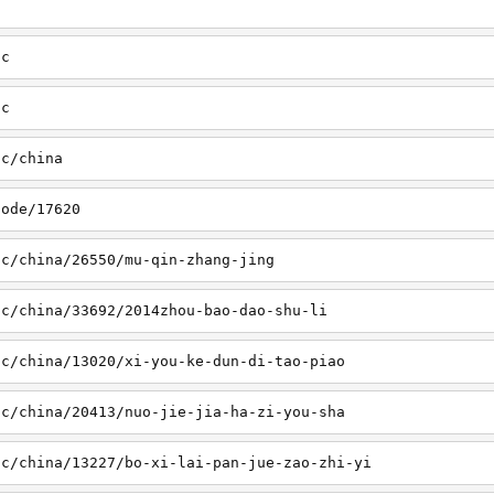
sc
tc
tc/china
node/17620
sc/china/26550/mu-qin-zhang-jing
sc/china/33692/2014zhou-bao-dao-shu-li
sc/china/13020/xi-you-ke-dun-di-tao-piao
sc/china/20413/nuo-jie-jia-ha-zi-you-sha
sc/china/13227/bo-xi-lai-pan-jue-zao-zhi-yi