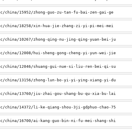
sc/china/15952/zhong-guo-zu-tan-fu-bai-zen-gai-ge
sc/china/18258/xin-hua-jie-zhang-zi-yi-pi-mei-mei
sc/china/10267/zhong-qing-nu-jing-qing-yuan-bei-ju
sc/china/12008/hui-sheng-gong-cheng-yi-yun-wei-jie
sc/china/12046/shuang-gui-nue-si-liu-ren-bei-qi-su
sc/china/13156/zhong-lun-bo-yi-yi-ying-xiang-yi-du
sc/china/13760/jiu-zhai-gou-shang-bu-qu-xia-bu-lai
sc/china/14372/li-ke-qiang-shou-3ji-gdphuo-chao-75
sc/china/16700/ai-kang-guo-bin-ni-fu-mei-shang-shi