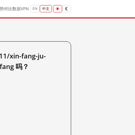
势
对比
数据
VPN
EN
中文
xin-fang-ju-
g-fang 吗？