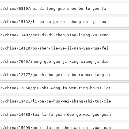
sc/china/6810/nei-di-tong-guo-shou-bu-lu-you-fa
sc/china/15132/li-ba-ba-ge-zhi-shang-shi-ji-hua
sc/china/11407/nei-di-di-chan-xiao-liang-xu-zeng
sc/china/14110/bo-shen-jie-ye-ji-nan-yan-hua-fei
sc/china/7646/zhong-guo-guo-ji-xing-xiang-ji-die
sc/china/12777/gu-shi-bu-gei-li-bu-ru-mai-fang-zi
sc/china/12850/qiu-shi-wang-fa-wen-ting-bo-xi-lai
sc/china/13421/li-ba-ba-huo-wei-shang-shi-tuo-xie
sc/china/14488/tai-li-fa-yuan-dao-ge-wei-guo-guan
sc/china/15099/bo-xi-lai-er-shen-wei-chi-yuan-pan