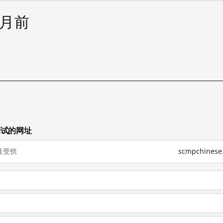
个月前
已测试的网址
性受扰
scmpchine