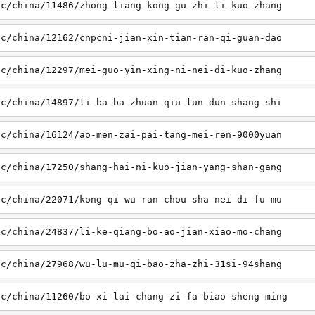
sc/china/11486/zhong-liang-kong-gu-zhi-li-kuo-zhang
sc/china/12162/cnpcni-jian-xin-tian-ran-qi-guan-dao
sc/china/12297/mei-guo-yin-xing-ni-nei-di-kuo-zhang
sc/china/14897/li-ba-ba-zhuan-qiu-lun-dun-shang-shi
sc/china/16124/ao-men-zai-pai-tang-mei-ren-9000yuan
sc/china/17250/shang-hai-ni-kuo-jian-yang-shan-gang
sc/china/22071/kong-qi-wu-ran-chou-sha-nei-di-fu-mu
sc/china/24837/li-ke-qiang-bo-ao-jian-xiao-mo-chang
sc/china/27968/wu-lu-mu-qi-bao-zha-zhi-31si-94shang
sc/china/11260/bo-xi-lai-chang-zi-fa-biao-sheng-ming