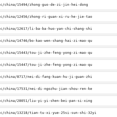
sc/china/15494/zhong-guo-de-zi-jin-hei-dong
sc/china/12456/zhong-ri-guan-xi-ru-he-jie-tao
sc/china/12617/li-ba-ba-huo-yan-chi-shang-shi
sc/china/14746/bo-kao-wen-shang-hai-zi-mao-qu
sc/china/15443/tou-ji-zhe-feng-yong-zi-mao-qu
sc/china/15447/tou-ji-zhe-feng-yong-zi-mao-qu
sc/china/8717/nei-di-fang-kuan-hu-ji-guan-zhi
sc/china/17531/nei-di-ngozhu-jian-shou-ren-ke
sc/china/28051/liu-yi-yi-shen-bei-pan-si-xing
sc/china/13218/tian-tu-xi-yue-25si-sun-shi-32yi