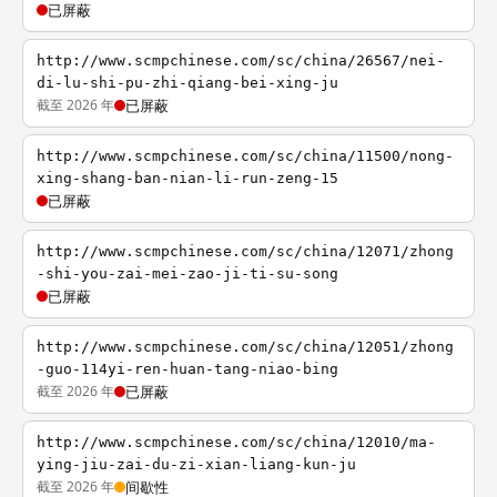
已屏蔽
http://www.scmpchinese.com/sc/china/26567/nei-
di-lu-shi-pu-zhi-qiang-bei-xing-ju
截至 2026 年
已屏蔽
http://www.scmpchinese.com/sc/china/11500/nong-
xing-shang-ban-nian-li-run-zeng-15
已屏蔽
http://www.scmpchinese.com/sc/china/12071/zhong
-shi-you-zai-mei-zao-ji-ti-su-song
已屏蔽
http://www.scmpchinese.com/sc/china/12051/zhong
-guo-114yi-ren-huan-tang-niao-bing
截至 2026 年
已屏蔽
http://www.scmpchinese.com/sc/china/12010/ma-
ying-jiu-zai-du-zi-xian-liang-kun-ju
截至 2026 年
间歇性