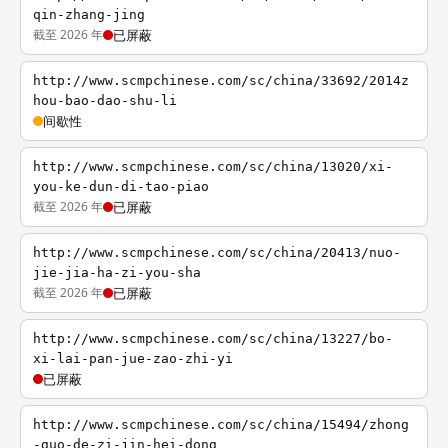
qin-zhang-jing
截至 2026 年
已屏蔽
http://www.scmpchinese.com/sc/china/33692/2014z
hou-bao-dao-shu-li
间歇性
http://www.scmpchinese.com/sc/china/13020/xi-
you-ke-dun-di-tao-piao
截至 2026 年
已屏蔽
http://www.scmpchinese.com/sc/china/20413/nuo-
jie-jia-ha-zi-you-sha
截至 2026 年
已屏蔽
http://www.scmpchinese.com/sc/china/13227/bo-
xi-lai-pan-jue-zao-zhi-yi
已屏蔽
http://www.scmpchinese.com/sc/china/15494/zhong
-guo-de-zi-jin-hei-dong