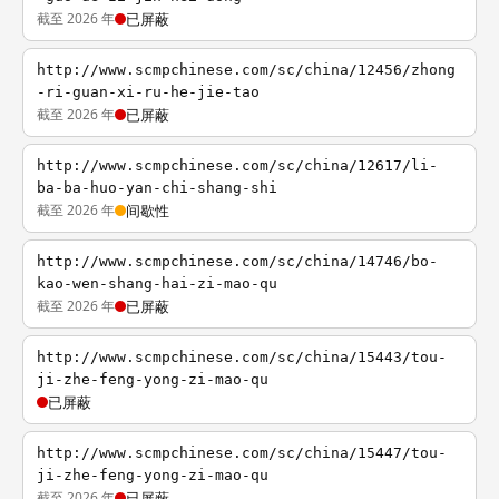
截至 2026 年
已屏蔽
http://www.scmpchinese.com/sc/china/12456/zhong
-ri-guan-xi-ru-he-jie-tao
截至 2026 年
已屏蔽
http://www.scmpchinese.com/sc/china/12617/li-
ba-ba-huo-yan-chi-shang-shi
截至 2026 年
间歇性
http://www.scmpchinese.com/sc/china/14746/bo-
kao-wen-shang-hai-zi-mao-qu
截至 2026 年
已屏蔽
http://www.scmpchinese.com/sc/china/15443/tou-
ji-zhe-feng-yong-zi-mao-qu
已屏蔽
http://www.scmpchinese.com/sc/china/15447/tou-
ji-zhe-feng-yong-zi-mao-qu
截至 2026 年
已屏蔽