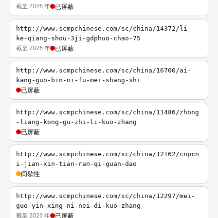
截至 2026 年
已屏蔽
http://www.scmpchinese.com/sc/china/14372/li-
ke-qiang-shou-3ji-gdphuo-chao-75
截至 2026 年
已屏蔽
http://www.scmpchinese.com/sc/china/16700/ai-
kang-guo-bin-ni-fu-mei-shang-shi
已屏蔽
http://www.scmpchinese.com/sc/china/11486/zhong
-liang-kong-gu-zhi-li-kuo-zhang
已屏蔽
http://www.scmpchinese.com/sc/china/12162/cnpcn
i-jian-xin-tian-ran-qi-guan-dao
间歇性
http://www.scmpchinese.com/sc/china/12297/mei-
guo-yin-xing-ni-nei-di-kuo-zhang
截至 2026 年
已屏蔽