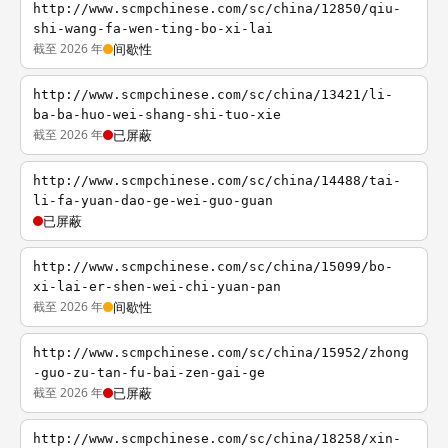
http://www.scmpchinese.com/sc/china/12850/qiu-
shi-wang-fa-wen-ting-bo-xi-lai
截至 2026 年
间歇性
http://www.scmpchinese.com/sc/china/13421/li-
ba-ba-huo-wei-shang-shi-tuo-xie
截至 2026 年
已屏蔽
http://www.scmpchinese.com/sc/china/14488/tai-
li-fa-yuan-dao-ge-wei-guo-guan
已屏蔽
http://www.scmpchinese.com/sc/china/15099/bo-
xi-lai-er-shen-wei-chi-yuan-pan
截至 2026 年
间歇性
http://www.scmpchinese.com/sc/china/15952/zhong
-guo-zu-tan-fu-bai-zen-gai-ge
截至 2026 年
已屏蔽
http://www.scmpchinese.com/sc/china/18258/xin-