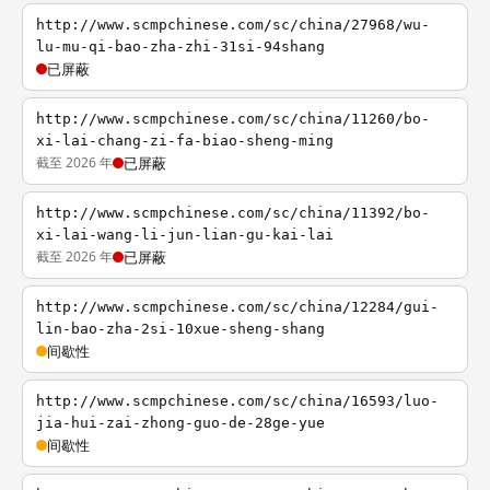
http://www.scmpchinese.com/sc/china/27968/wu-
lu-mu-qi-bao-zha-zhi-31si-94shang
已屏蔽
http://www.scmpchinese.com/sc/china/11260/bo-
xi-lai-chang-zi-fa-biao-sheng-ming
截至 2026 年
已屏蔽
http://www.scmpchinese.com/sc/china/11392/bo-
xi-lai-wang-li-jun-lian-gu-kai-lai
截至 2026 年
已屏蔽
http://www.scmpchinese.com/sc/china/12284/gui-
lin-bao-zha-2si-10xue-sheng-shang
间歇性
http://www.scmpchinese.com/sc/china/16593/luo-
jia-hui-zai-zhong-guo-de-28ge-yue
间歇性