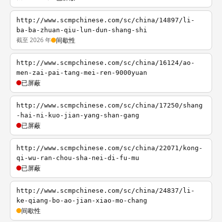
http://www.scmpchinese.com/sc/china/14897/li-
ba-ba-zhuan-qiu-lun-dun-shang-shi
截至 2026 年
间歇性
http://www.scmpchinese.com/sc/china/16124/ao-
men-zai-pai-tang-mei-ren-9000yuan
已屏蔽
http://www.scmpchinese.com/sc/china/17250/shang
-hai-ni-kuo-jian-yang-shan-gang
已屏蔽
http://www.scmpchinese.com/sc/china/22071/kong-
qi-wu-ran-chou-sha-nei-di-fu-mu
已屏蔽
http://www.scmpchinese.com/sc/china/24837/li-
ke-qiang-bo-ao-jian-xiao-mo-chang
间歇性