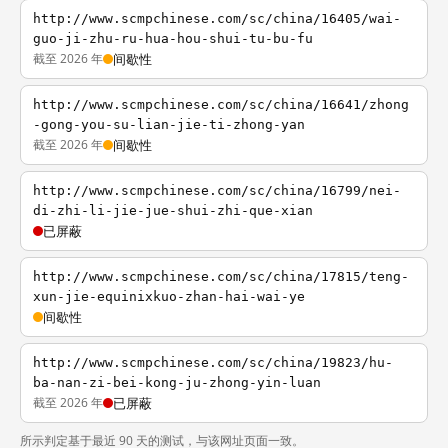
http://www.scmpchinese.com/sc/china/16405/wai-
guo-ji-zhu-ru-hua-hou-shui-tu-bu-fu
截至 2026 年
间歇性
http://www.scmpchinese.com/sc/china/16641/zhong
-gong-you-su-lian-jie-ti-zhong-yan
截至 2026 年
间歇性
http://www.scmpchinese.com/sc/china/16799/nei-
di-zhi-li-jie-jue-shui-zhi-que-xian
已屏蔽
http://www.scmpchinese.com/sc/china/17815/teng-
xun-jie-equinixkuo-zhan-hai-wai-ye
间歇性
http://www.scmpchinese.com/sc/china/19823/hu-
ba-nan-zi-bei-kong-ju-zhong-yin-luan
截至 2026 年
已屏蔽
所示判定基于最近 90 天的测试，与该网址页面一致。