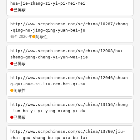
hua-jie-zhang-zi-yi-pi-mei-mei
已屏蔽
http://www.scmpchinese.com/sc/china/10267/zhong
-qing-nu-jing-qing-yuan-bei-ju
截至 2026 年
间歇性
http://www.scmpchinese.com/sc/china/12008/hui-
sheng-gong-cheng-yi-yun-wei-jie
已屏蔽
http://www.scmpchinese.com/sc/china/12046/shuan
g-gui-nue-si-liu-ren-bei-qi-su
间歇性
http://www.scmpchinese.com/sc/china/13156/zhong
-lun-bo-yi-yi-ying-xiang-yi-du
已屏蔽
http://www.scmpchinese.com/sc/china/13760/jiu-
zhai-gou-shang-bu-qu-xia-bu-lai