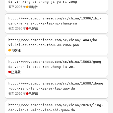
di-yin-xing-pi-zhang-ji-ya-ri-zeng
截至 2026 年
间歇性
http://www.scmpchinese.com/sc/china/13306/zhi-
qing-ren-shi-bo-xi-lai-ni-shang-su
截至 2026 年
已屏蔽
http://www.scmpchinese.com/sc/china/14843/bo-
xi-lai-er-shen-ben-zhou-wu-xuan-pan
间歇性
http://www.scmpchinese.com/sc/china/15663/gong-
da-vchen-li-diao-ren-zheng-fa-wei
已屏蔽
http://www.scmpchinese.com/sc/china/16388/zhong
-guo-xiang-fang-kai-er-tai-guo-du
截至 2026 年
已屏蔽
http://www.scmpchinese.com/sc/china/20263/ling-
dao-xiao-zu-ming-xiao-shi-quan-da