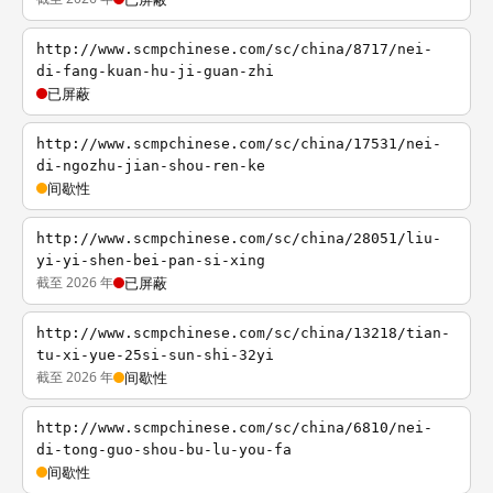
http://www.scmpchinese.com/sc/china/8717/nei-
di-fang-kuan-hu-ji-guan-zhi
已屏蔽
http://www.scmpchinese.com/sc/china/17531/nei-
di-ngozhu-jian-shou-ren-ke
间歇性
http://www.scmpchinese.com/sc/china/28051/liu-
yi-yi-shen-bei-pan-si-xing
截至 2026 年
已屏蔽
http://www.scmpchinese.com/sc/china/13218/tian-
tu-xi-yue-25si-sun-shi-32yi
截至 2026 年
间歇性
http://www.scmpchinese.com/sc/china/6810/nei-
di-tong-guo-shou-bu-lu-you-fa
间歇性