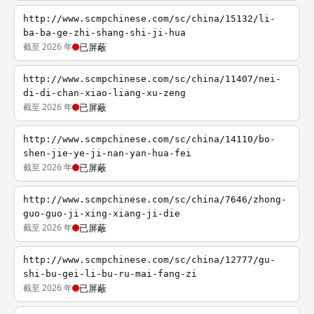
http://www.scmpchinese.com/sc/china/15132/li-
ba-ba-ge-zhi-shang-shi-ji-hua
截至 2026 年
已屏蔽
http://www.scmpchinese.com/sc/china/11407/nei-
di-di-chan-xiao-liang-xu-zeng
截至 2026 年
已屏蔽
http://www.scmpchinese.com/sc/china/14110/bo-
shen-jie-ye-ji-nan-yan-hua-fei
截至 2026 年
已屏蔽
http://www.scmpchinese.com/sc/china/7646/zhong-
guo-guo-ji-xing-xiang-ji-die
截至 2026 年
已屏蔽
http://www.scmpchinese.com/sc/china/12777/gu-
shi-bu-gei-li-bu-ru-mai-fang-zi
截至 2026 年
已屏蔽