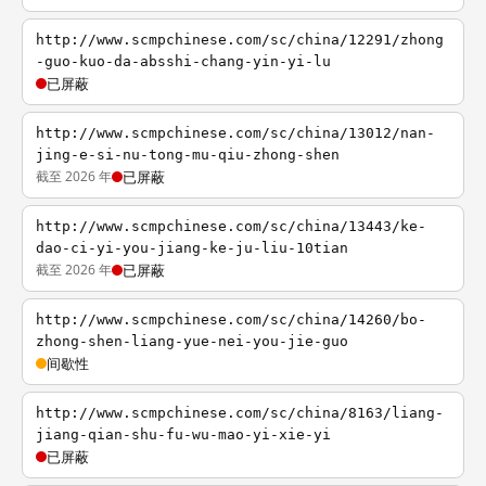
http://www.scmpchinese.com/sc/china/12291/zhong
-guo-kuo-da-absshi-chang-yin-yi-lu
已屏蔽
http://www.scmpchinese.com/sc/china/13012/nan-
jing-e-si-nu-tong-mu-qiu-zhong-shen
截至 2026 年
已屏蔽
http://www.scmpchinese.com/sc/china/13443/ke-
dao-ci-yi-you-jiang-ke-ju-liu-10tian
截至 2026 年
已屏蔽
http://www.scmpchinese.com/sc/china/14260/bo-
zhong-shen-liang-yue-nei-you-jie-guo
间歇性
http://www.scmpchinese.com/sc/china/8163/liang-
jiang-qian-shu-fu-wu-mao-yi-xie-yi
已屏蔽