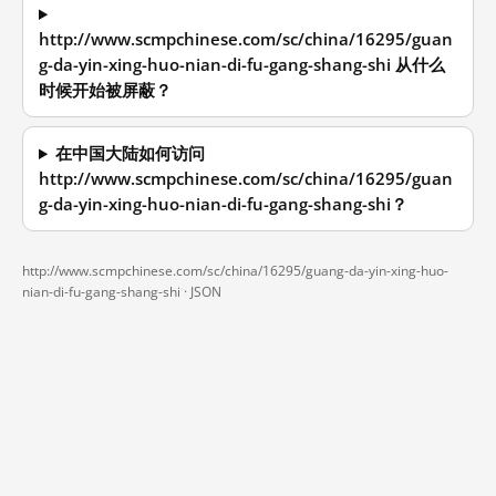
http://www.scmpchinese.com/sc/china/16295/guan
g-da-yin-xing-huo-nian-di-fu-gang-shang-shi 从什么
时候开始被屏蔽？
在中国大陆如何访问
http://www.scmpchinese.com/sc/china/16295/guan
g-da-yin-xing-huo-nian-di-fu-gang-shang-shi？
http://www.scmpchinese.com/sc/china/16295/guang-da-yin-xing-huo-
nian-di-fu-gang-shang-shi ·
JSON