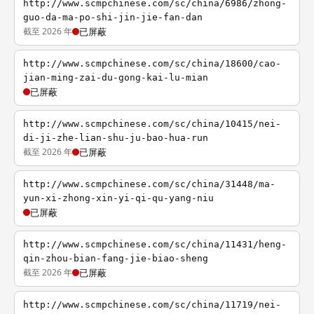
http://www.scmpchinese.com/sc/china/6986/zhong-
guo-da-ma-po-shi-jin-jie-fan-dan
截至 2026 年
已屏蔽
http://www.scmpchinese.com/sc/china/18600/cao-
jian-ming-zai-du-gong-kai-lu-mian
已屏蔽
http://www.scmpchinese.com/sc/china/10415/nei-
di-ji-zhe-lian-shu-ju-bao-hua-run
截至 2026 年
已屏蔽
http://www.scmpchinese.com/sc/china/31448/ma-
yun-xi-zhong-xin-yi-qi-qu-yang-niu
已屏蔽
http://www.scmpchinese.com/sc/china/11431/heng-
qin-zhou-bian-fang-jie-biao-sheng
截至 2026 年
已屏蔽
http://www.scmpchinese.com/sc/china/11719/nei-