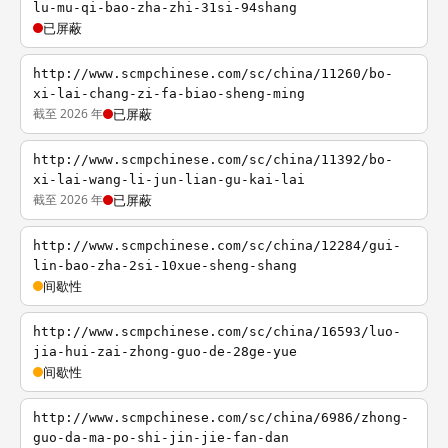
lu-mu-qi-bao-zha-zhi-31si-94shang
已屏蔽
http://www.scmpchinese.com/sc/china/11260/bo-
xi-lai-chang-zi-fa-biao-sheng-ming
截至 2026 年
已屏蔽
http://www.scmpchinese.com/sc/china/11392/bo-
xi-lai-wang-li-jun-lian-gu-kai-lai
截至 2026 年
已屏蔽
http://www.scmpchinese.com/sc/china/12284/gui-
lin-bao-zha-2si-10xue-sheng-shang
间歇性
http://www.scmpchinese.com/sc/china/16593/luo-
jia-hui-zai-zhong-guo-de-28ge-yue
间歇性
http://www.scmpchinese.com/sc/china/6986/zhong-
guo-da-ma-po-shi-jin-jie-fan-dan