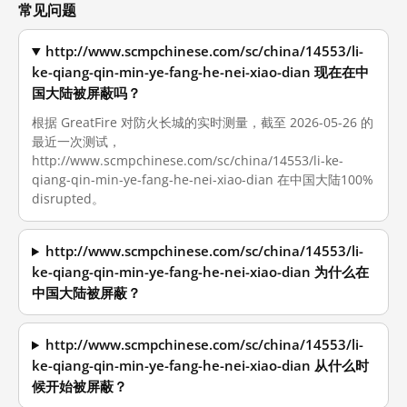
常见问题
http://www.scmpchinese.com/sc/china/14553/li-
ke-qiang-qin-min-ye-fang-he-nei-xiao-dian 现在在中
国大陆被屏蔽吗？
根据 GreatFire 对防火长城的实时测量，截至 2026-05-26 的
最近一次测试，
http://www.scmpchinese.com/sc/china/14553/li-ke-
qiang-qin-min-ye-fang-he-nei-xiao-dian 在中国大陆100%
disrupted。
http://www.scmpchinese.com/sc/china/14553/li-
ke-qiang-qin-min-ye-fang-he-nei-xiao-dian 为什么在
中国大陆被屏蔽？
http://www.scmpchinese.com/sc/china/14553/li-
ke-qiang-qin-min-ye-fang-he-nei-xiao-dian 从什么时
候开始被屏蔽？