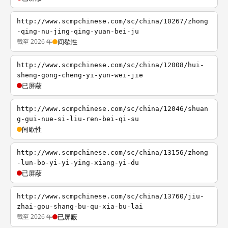
http://www.scmpchinese.com/sc/china/10267/zhong
-qing-nu-jing-qing-yuan-bei-ju
截至 2026 年
间歇性
http://www.scmpchinese.com/sc/china/12008/hui-
sheng-gong-cheng-yi-yun-wei-jie
已屏蔽
http://www.scmpchinese.com/sc/china/12046/shuan
g-gui-nue-si-liu-ren-bei-qi-su
间歇性
http://www.scmpchinese.com/sc/china/13156/zhong
-lun-bo-yi-yi-ying-xiang-yi-du
已屏蔽
http://www.scmpchinese.com/sc/china/13760/jiu-
zhai-gou-shang-bu-qu-xia-bu-lai
截至 2026 年
已屏蔽