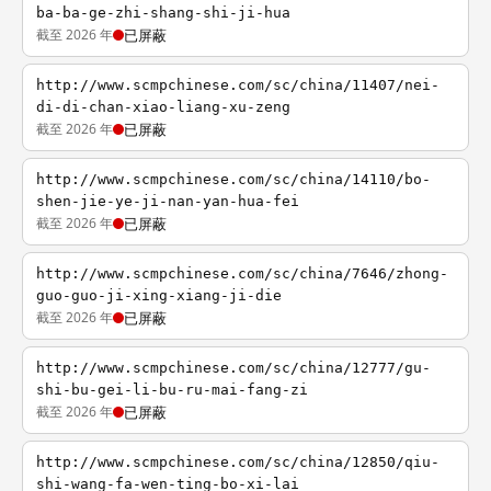
ba-ba-ge-zhi-shang-shi-ji-hua
截至 2026 年
已屏蔽
http://www.scmpchinese.com/sc/china/11407/nei-
di-di-chan-xiao-liang-xu-zeng
截至 2026 年
已屏蔽
http://www.scmpchinese.com/sc/china/14110/bo-
shen-jie-ye-ji-nan-yan-hua-fei
截至 2026 年
已屏蔽
http://www.scmpchinese.com/sc/china/7646/zhong-
guo-guo-ji-xing-xiang-ji-die
截至 2026 年
已屏蔽
http://www.scmpchinese.com/sc/china/12777/gu-
shi-bu-gei-li-bu-ru-mai-fang-zi
截至 2026 年
已屏蔽
http://www.scmpchinese.com/sc/china/12850/qiu-
shi-wang-fa-wen-ting-bo-xi-lai