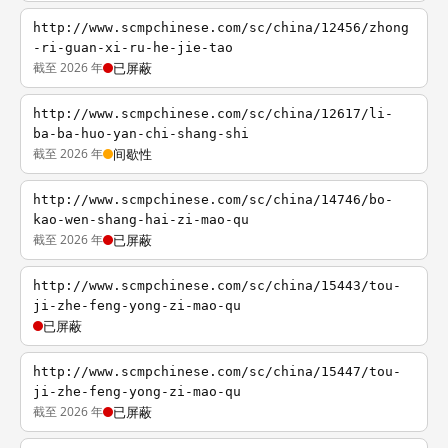
http://www.scmpchinese.com/sc/china/12456/zhong
-ri-guan-xi-ru-he-jie-tao
截至 2026 年
已屏蔽
http://www.scmpchinese.com/sc/china/12617/li-
ba-ba-huo-yan-chi-shang-shi
截至 2026 年
间歇性
http://www.scmpchinese.com/sc/china/14746/bo-
kao-wen-shang-hai-zi-mao-qu
截至 2026 年
已屏蔽
http://www.scmpchinese.com/sc/china/15443/tou-
ji-zhe-feng-yong-zi-mao-qu
已屏蔽
http://www.scmpchinese.com/sc/china/15447/tou-
ji-zhe-feng-yong-zi-mao-qu
截至 2026 年
已屏蔽