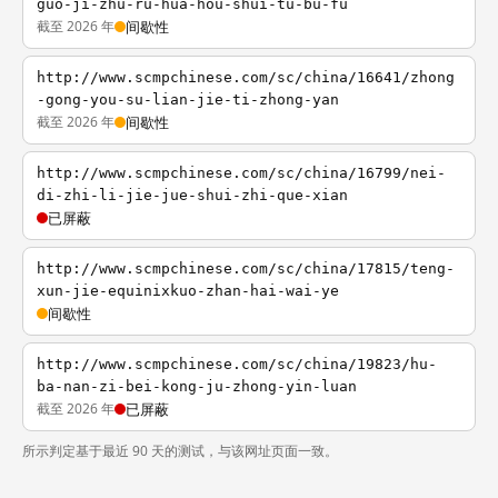
guo-ji-zhu-ru-hua-hou-shui-tu-bu-fu
截至 2026 年
间歇性
http://www.scmpchinese.com/sc/china/16641/zhong
-gong-you-su-lian-jie-ti-zhong-yan
截至 2026 年
间歇性
http://www.scmpchinese.com/sc/china/16799/nei-
di-zhi-li-jie-jue-shui-zhi-que-xian
已屏蔽
http://www.scmpchinese.com/sc/china/17815/teng-
xun-jie-equinixkuo-zhan-hai-wai-ye
间歇性
http://www.scmpchinese.com/sc/china/19823/hu-
ba-nan-zi-bei-kong-ju-zhong-yin-luan
截至 2026 年
已屏蔽
所示判定基于最近 90 天的测试，与该网址页面一致。