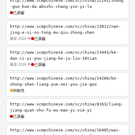
http://www.scmpchinese.com/sc/china/12291/zhong
-guo-kuo-da-absshi-chang-yin-yi-lu
已屏蔽
http://www.scmpchinese.com/sc/china/13012/nan-
jing-e-si-nu-tong-mu-qiu-zhong-shen
截至 2026 年
已屏蔽
http://www.scmpchinese.com/sc/china/13443/ke-
dao-ci-yi-you-jiang-ke-ju-liu-10tian
截至 2026 年
已屏蔽
http://www.scmpchinese.com/sc/china/14260/bo-
zhong-shen-liang-yue-nei-you-jie-guo
间歇性
http://www.scmpchinese.com/sc/china/8163/liang-
jiang-qian-shu-fu-wu-mao-yi-xie-yi
已屏蔽
http://www.scmpchinese.com/sc/china/16405/wai-