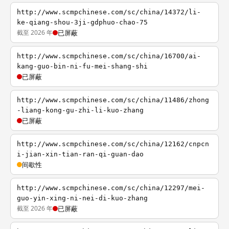
http://www.scmpchinese.com/sc/china/14372/li-
ke-qiang-shou-3ji-gdphuo-chao-75
截至 2026 年
已屏蔽
http://www.scmpchinese.com/sc/china/16700/ai-
kang-guo-bin-ni-fu-mei-shang-shi
已屏蔽
http://www.scmpchinese.com/sc/china/11486/zhong
-liang-kong-gu-zhi-li-kuo-zhang
已屏蔽
http://www.scmpchinese.com/sc/china/12162/cnpcn
i-jian-xin-tian-ran-qi-guan-dao
间歇性
http://www.scmpchinese.com/sc/china/12297/mei-
guo-yin-xing-ni-nei-di-kuo-zhang
截至 2026 年
已屏蔽