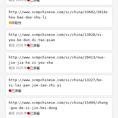
已屏蔽
http://www.scmpchinese.com/sc/china/33692/2014z
hou-bao-dao-shu-li
间歇性
http://www.scmpchinese.com/sc/china/13020/xi-
you-ke-dun-di-tao-piao
截至 2026 年
已屏蔽
http://www.scmpchinese.com/sc/china/20413/nuo-
jie-jia-ha-zi-you-sha
截至 2026 年
已屏蔽
http://www.scmpchinese.com/sc/china/13227/bo-
xi-lai-pan-jue-zao-zhi-yi
已屏蔽
http://www.scmpchinese.com/sc/china/15494/zhong
-guo-de-zi-jin-hei-dong
截至 2026 年
已屏蔽