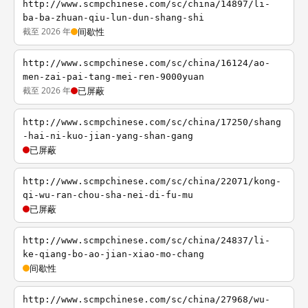
http://www.scmpchinese.com/sc/china/14897/li-
ba-ba-zhuan-qiu-lun-dun-shang-shi
截至 2026 年
间歇性
http://www.scmpchinese.com/sc/china/16124/ao-
men-zai-pai-tang-mei-ren-9000yuan
截至 2026 年
已屏蔽
http://www.scmpchinese.com/sc/china/17250/shang
-hai-ni-kuo-jian-yang-shan-gang
已屏蔽
http://www.scmpchinese.com/sc/china/22071/kong-
qi-wu-ran-chou-sha-nei-di-fu-mu
已屏蔽
http://www.scmpchinese.com/sc/china/24837/li-
ke-qiang-bo-ao-jian-xiao-mo-chang
间歇性
http://www.scmpchinese.com/sc/china/27968/wu-