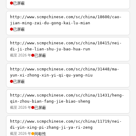
已屏蔽
http://www.scmpchinese.com/sc/china/18600/cao-
jian-ming-zai-du-gong-kai-lu-mian
已屏蔽
http://www.scmpchinese.com/sc/china/10415/nei-
di-ji-zhe-lian-shu-ju-bao-hua-run
截至 2026 年
已屏蔽
http://www.scmpchinese.com/sc/china/31448/ma-
yun-xi-zhong-xin-yi-qi-qu-yang-niu
已屏蔽
http://www.scmpchinese.com/sc/china/11431/heng-
qin-zhou-bian-fang-jie-biao-sheng
截至 2026 年
已屏蔽
http://www.scmpchinese.com/sc/china/11719/nei-
di-yin-xing-pi-zhang-ji-ya-ri-zeng
截至 2026 年
间歇性