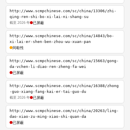
http://www.scmpchinese.com/sc/china/13306/zhi-
qing-ren-shi-bo-xi-lai-ni-shang-su
截至 2026 年
已屏蔽
http://www.scmpchinese.com/sc/china/14843/bo-
xi-lai-er-shen-ben-zhou-wu-xuan-pan
间歇性
http://www.scmpchinese.com/sc/china/15663/gong-
da-vchen-li-diao-ren-zheng-fa-wei
已屏蔽
http://www.scmpchinese.com/sc/china/16388/zhong
-guo-xiang-fang-kai-er-tai-guo-du
截至 2026 年
已屏蔽
http://www.scmpchinese.com/sc/china/20263/ling-
dao-xiao-zu-ming-xiao-shi-quan-da
已屏蔽