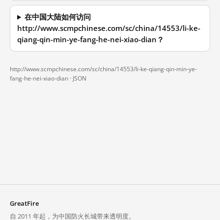
在中国大陆如何访问
http://www.scmpchinese.com/sc/china/14553/li-ke-
qiang-qin-min-ye-fang-he-nei-xiao-dian？
http://www.scmpchinese.com/sc/china/14553/li-ke-qiang-qin-min-ye-
fang-he-nei-xiao-dian ·
JSON
GreatFire
自 2011 年起，为中国防火长城带来透明度。