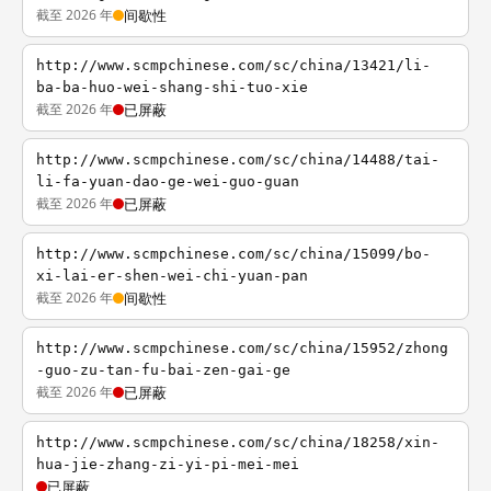
截至 2026 年
间歇性
http://www.scmpchinese.com/sc/china/13421/li-
ba-ba-huo-wei-shang-shi-tuo-xie
截至 2026 年
已屏蔽
http://www.scmpchinese.com/sc/china/14488/tai-
li-fa-yuan-dao-ge-wei-guo-guan
截至 2026 年
已屏蔽
http://www.scmpchinese.com/sc/china/15099/bo-
xi-lai-er-shen-wei-chi-yuan-pan
截至 2026 年
间歇性
http://www.scmpchinese.com/sc/china/15952/zhong
-guo-zu-tan-fu-bai-zen-gai-ge
截至 2026 年
已屏蔽
http://www.scmpchinese.com/sc/china/18258/xin-
hua-jie-zhang-zi-yi-pi-mei-mei
已屏蔽