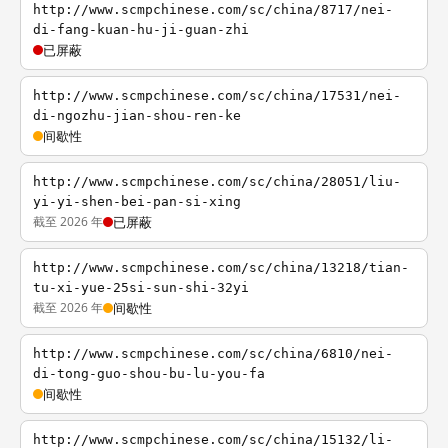
http://www.scmpchinese.com/sc/china/8717/nei-
di-fang-kuan-hu-ji-guan-zhi
已屏蔽
http://www.scmpchinese.com/sc/china/17531/nei-
di-ngozhu-jian-shou-ren-ke
间歇性
http://www.scmpchinese.com/sc/china/28051/liu-
yi-yi-shen-bei-pan-si-xing
截至 2026 年
已屏蔽
http://www.scmpchinese.com/sc/china/13218/tian-
tu-xi-yue-25si-sun-shi-32yi
截至 2026 年
间歇性
http://www.scmpchinese.com/sc/china/6810/nei-
di-tong-guo-shou-bu-lu-you-fa
间歇性
http://www.scmpchinese.com/sc/china/15132/li-