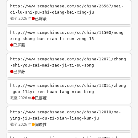
http://www.scmpchinese.com/sc/china/26567/nei-
di-lu-shi-pu-zhi-qiang-bei-xing-ju
截至 2026 年
已屏蔽
http://www.scmpchinese.com/sc/china/11500/nong-
xing-shang-ban-nian-li-run-zeng-15
已屏蔽
http://www.scmpchinese.com/sc/china/12071/zhong
-shi-you-zai-mei-zao-ji-ti-su-song
已屏蔽
http://www.scmpchinese.com/sc/china/12051/zhong
-guo-114yi-ren-huan-tang-niao-bing
截至 2026 年
已屏蔽
http://www.scmpchinese.com/sc/china/12010/ma-
ying-jiu-zai-du-zi-xian-liang-kun-ju
截至 2026 年
间歇性