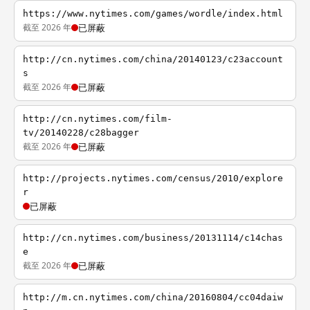
https://www.nytimes.com/games/wordle/index.html
截至 2026 年
已屏蔽
http://cn.nytimes.com/china/20140123/c23account
s
截至 2026 年
已屏蔽
http://cn.nytimes.com/film-
tv/20140228/c28bagger
截至 2026 年
已屏蔽
http://projects.nytimes.com/census/2010/explore
r
已屏蔽
http://cn.nytimes.com/business/20131114/c14chas
e
截至 2026 年
已屏蔽
http://m.cn.nytimes.com/china/20160804/cc04daiw