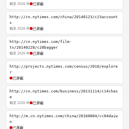
截至 2026 年
已屏蔽
http://cn.nytimes.com/china/20140123/c23account
s
截至 2026 年
已屏蔽
http://cn.nytimes.com/film-
tv/20140228/c28bagger
截至 2026 年
已屏蔽
http://projects.nytimes.com/census/2010/explore
r
已屏蔽
http://cn.nytimes.com/business/20131114/c14chas
e
截至 2026 年
已屏蔽
http://m.cn.nytimes.com/china/20160804/cc04daiw
n
已屏蔽