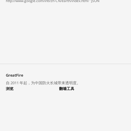
http://www.google.com/intl/zh-CN/earth/index.html ·
JSON
GreatFire
自 2011 年起，为中国防火长城带来透明度。
浏览
翻墙工具
封锁列表
VPN 与代理
探索
翻墙中心
趋势
GreatFireVPN
热门网站在中国大陆的访问状况
数据与 API
常见问题