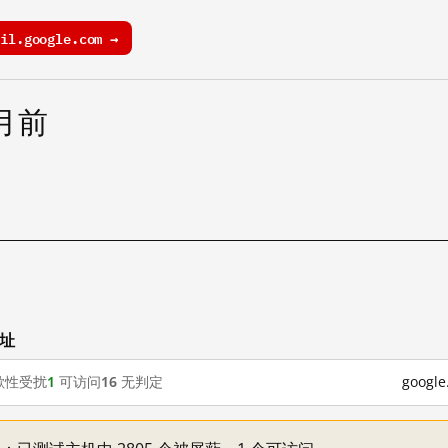
l.google.com →
个月前
网址
歇性受扰
1
可访问
16
无判定
goog