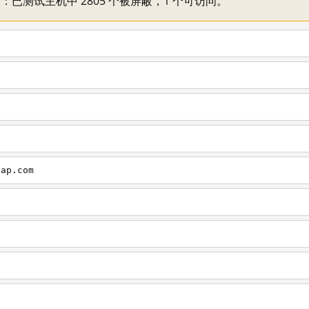
不一：已测试主机中 2805 个被屏蔽，1 个可访问。
cap.com