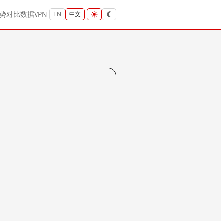
势
对比
数据
VPN
EN
中文