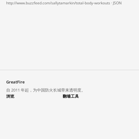
http://www.buzzfeed.com/sallytamarkin/total-body-workouts ·
JSON
GreatFire
自 2011 年起，为中国防火长城带来透明度。
浏览
翻墙工具
封锁列表
VPN 与代理
探索
翻墙中心
趋势
GreatFireVPN
热门网站在中国大陆的访问状况
数据与 API
常见问题