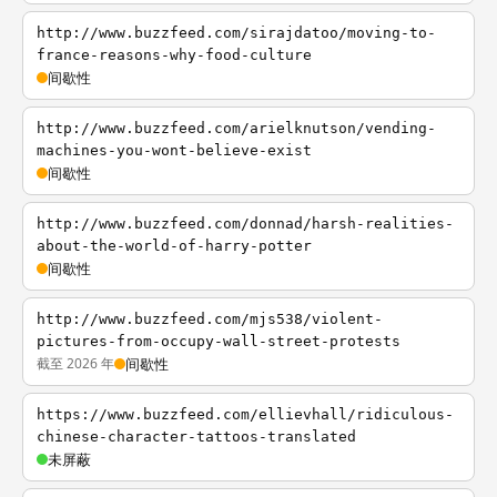
http://www.buzzfeed.com/sirajdatoo/moving-to-
france-reasons-why-food-culture
间歇性
http://www.buzzfeed.com/arielknutson/vending-
machines-you-wont-believe-exist
间歇性
http://www.buzzfeed.com/donnad/harsh-realities-
about-the-world-of-harry-potter
间歇性
http://www.buzzfeed.com/mjs538/violent-
pictures-from-occupy-wall-street-protests
截至 2026 年
间歇性
https://www.buzzfeed.com/ellievhall/ridiculous-
chinese-character-tattoos-translated
未屏蔽