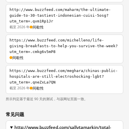
http://www.buzzfeed.com/maharm/the-ultimate-
guide-to-30-tastiest-indonesian-cuisi-5osg?
utm_term=.qvm1Rp1Jr
截至 2026 年
间歇性
https://www.buzzfeed.com/michelleno/life-
giving-breakfasts-to-help-you-survive-the-week?
utm_term=.cmkg6v5mP8
间歇性
https://www.buzzfeed.com/meghara/chinas-public-
hospitals-are-still-electroshocking-lgbt?
utm_term=.qneZxLa7QN
截至 2026 年
间歇性
所示判定基于最近 90 天的测试，与该网址页面一致。
常见问题
http://www.buzzfeed.com/sallytamarkin/total-