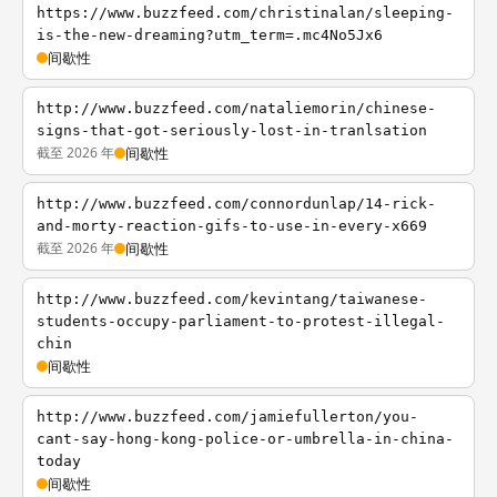
https://www.buzzfeed.com/christinalan/sleeping-
is-the-new-dreaming?utm_term=.mc4No5Jx6
间歇性
http://www.buzzfeed.com/nataliemorin/chinese-
signs-that-got-seriously-lost-in-tranlsation
截至 2026 年
间歇性
http://www.buzzfeed.com/connordunlap/14-rick-
and-morty-reaction-gifs-to-use-in-every-x669
截至 2026 年
间歇性
http://www.buzzfeed.com/kevintang/taiwanese-
students-occupy-parliament-to-protest-illegal-
chin
间歇性
http://www.buzzfeed.com/jamiefullerton/you-
cant-say-hong-kong-police-or-umbrella-in-china-
today
间歇性